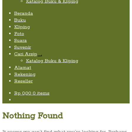
Katalog Buku & Kliping
Beranda
Buku
Kliping
Foto
Suara
Suvenir
Cari Arsip
Expand
Katalog Buku & Kliping
child
Alamat
menu
Rekening
Reseller
Rp
0,00
0 items
Nothing Found
It seems we can’t find what you’re looking for. Perhaps