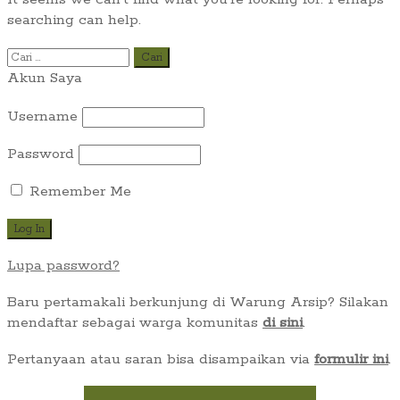
searching can help.
Cari
untuk:
Akun Saya
Username
Password
Remember Me
Lupa password?
Baru pertamakali berkunjung di Warung Arsip? Silakan
mendaftar sebagai warga komunitas
di sini
.
Pertanyaan atau saran bisa disampaikan via
formulir ini
.