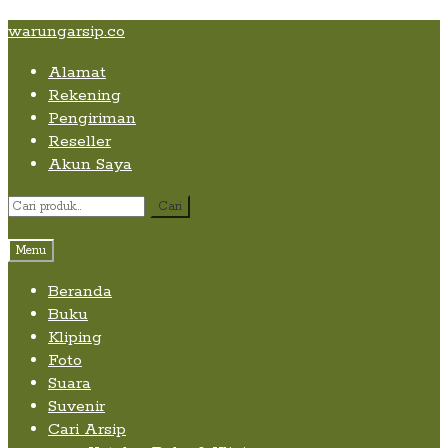
Skip
Skip
Skip
warungarsip.co
to
to
to
Alamat
content
navigation
content
Rekening
Pengiriman
Reseller
Akun Saya
Pencarian
Cari
untuk:
Menu
Beranda
Buku
Kliping
Foto
Suara
Suvenir
Cari Arsip