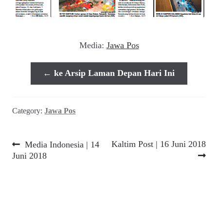
Media:
Jawa Pos
← ke Arsip Laman Depan Hari Ini
Category:
Jawa Pos
Navigasi
Previous
Next
Kaltim Post | 16 Juni 2018
Media Indonesia | 14
post:
post:
Juni 2018
pos