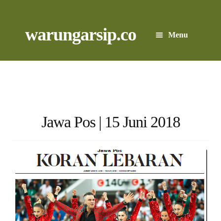
Skip
to
content
Skip
Skip
warungarsip.co
Menu
to
to
navigation
content
Beranda
Buku
Kliping
Jawa Pos | 15 Juni 2018
Foto
Suara
Suvenir
Expand
Cari Arsip