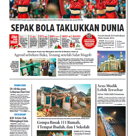
child
menu
Alamat
Rekening
Reseller