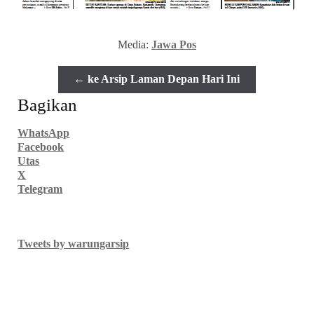
Media:
Jawa Pos
← ke Arsip Laman Depan Hari Ini
Bagikan
WhatsApp
Facebook
Utas
X
Telegram
Tweets by warungarsip