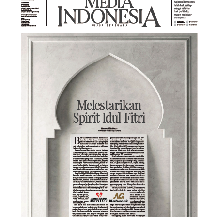
Suara
Suvenir
Cari Arsip
Alamat
Rekening
Reseller