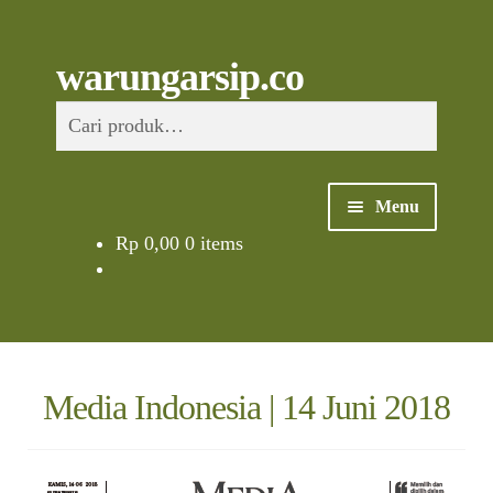
Skip
to
content
Skip
Skip
Cari
warungarsip.co
to
to
Pencarian
navigation
content
untuk:
Menu
Rp
0,00
0 items
Beranda
Buku
Kliping
Media Indonesia | 14 Juni 2018
Foto