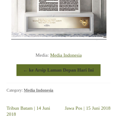
Media:
Media Indonesia
← ke Arsip Laman Depan Hari Ini
Category:
Media Indonesia
Navigasi
Previous
Next
Tribun Batam | 14 Juni
Jawa Pos | 15 Juni 2018
post:
post:
2018