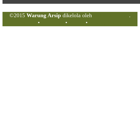
©2015
Warung Arsip
dikelola oleh
Indonesia Buku
.
Tentang
•
Peta Situs
•
Kerani
•
Privacy Policy