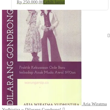
Rp
250.000,00
Lebih lanjut
Aria Wiratma
Yudhistira ~ Dilarang Gondrong!