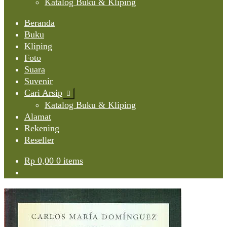
Katalog Buku & Kliping
Beranda
Buku
Kliping
Foto
Suara
Suvenir
Cari Arsip
Expand
child
Katalog Buku & Kliping
menu
Alamat
Rekening
Reseller
Rp
0,00
0 items