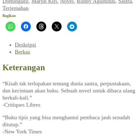
Dominguez
,
Marjin Kiri
,
Novel
,
Ronny Agustinus
,
Sastra
,
Terjemahan
Bagikan
Deskripsi
Berkas
Keterangan
“Kisah tak terlupakan tentang dunia sastra, perpustakaan,
dan kecintaan akan buku. Sebuah novel untuk dibaca ulang
berkali-kali.”
-Critiques Libres
“Buku tipis yang bisa menghantui pembaca jauh sesudah
ditutup.”
-New York Times