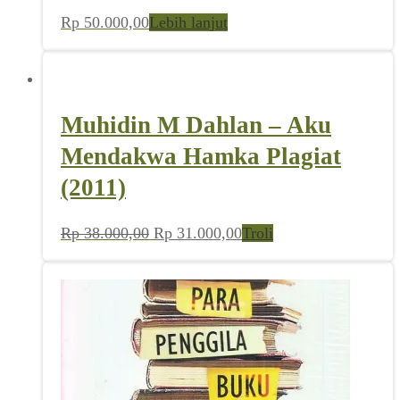
Rp
50.000,00
Lebih lanjut
Muhidin M Dahlan – Aku
Mendakwa Hamka Plagiat
(2011)
Harga
Harga
Rp
38.000,00
Rp
31.000,00
Troli
aslinya
saat
adalah:
ini
Rp 38.000,00.
adalah:
Rp 31.000,00.