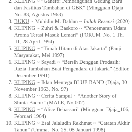
KLIPING
~ “Ganefo: Pembangunan Gedung Baru
dan Fasilitas Tambahan di GBK” (Mingguan Djaja
No. 83, Agustus 1963)
BUKU
~ Muhidin M. Dahlan ~
Inilah Resensi
(2020)
KLIPING
~ Zuhri & Baskoro ~ “Pencemaran Udara
Aroma Terasi Masuk Lemari” (FORUM_No. 1 Th.
III, 28 April 1994)
KLIPING
~ “Timah Hitam di Atas Jakarta” (Panji
Masyarakat, Mei 1997)
KLIPING
~ Sayadi ~ “Bersih Denggan Prodasih:
Razia Tambahan Buat Pengendara di Jakarta” (Editor,
Desember 1991)
KLIPING
~ Iklan Mentega BLUE BAND (Djaja, 30
November 1963, No. 97)
KLIPING
~ Cerita Sampul ~ “Another Story of
Shinta Bachir” (MALE, No.002)
KLIPING
~ “Alice Bebassari” (Mingguan Djaja_106,
Februari 1964)
KLIPING
~ Esai Jalaludin Rakhmat ~ “Catatan Akhir
Tahun” (Ummat_No. 25, 05 Januari 1998)