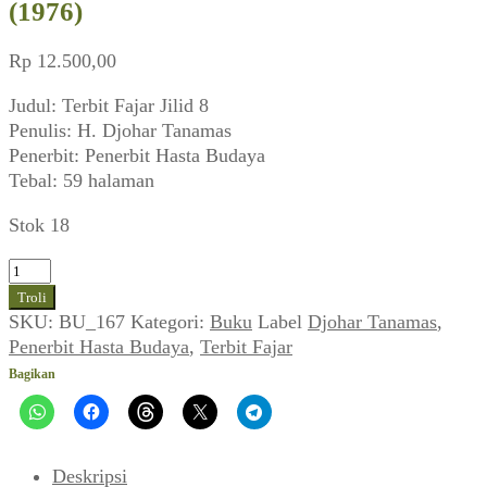
(1976)
Rp
12.500,00
Judul: Terbit Fajar Jilid 8
Penulis: H. Djohar Tanamas
Penerbit: Penerbit Hasta Budaya
Tebal: 59 halaman
Stok 18
Kuantitas
Djohar
Troli
Tanamas
SKU:
BU_167
Kategori:
Buku
Label
Djohar Tanamas
,
~
Penerbit Hasta Budaya
,
Terbit Fajar
Terbit
Bagikan
Fajar
Jilid
8
(1976)
Deskripsi