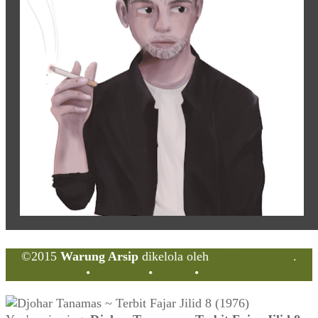
©2015
Warung Arsip
dikelola oleh
Indonesia Buku
.
Tentang
•
Peta Situs
•
Kerani
•
Privacy Policy