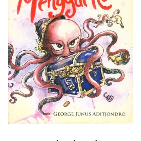
child
menu
Alamat
Rekening
Reseller