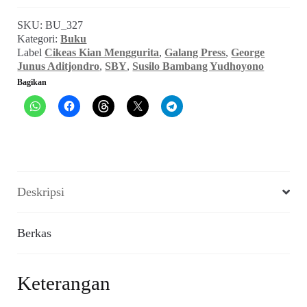
~
SKU:
BU_327
Cikeas
Kategori:
Buku
Kian
Label
Cikeas Kian Menggurita
,
Galang Press
,
George
Menggurita
Junus Aditjondro
,
SBY
,
Susilo Bambang Yudhoyono
(2011)
Bagikan
Deskripsi
Berkas
Keterangan