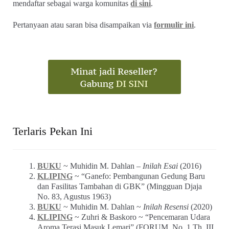
mendaftar sebagai warga komunitas
di sini
.
Pertanyaan atau saran bisa disampaikan via
formulir ini
.
Terlaris Pekan Ini
BUKU
~ Muhidin M. Dahlan –
Inilah Esai
(2016)
KLIPING
~ “Ganefo: Pembangunan Gedung Baru
dan Fasilitas Tambahan di GBK” (Mingguan Djaja
No. 83, Agustus 1963)
BUKU
~ Muhidin M. Dahlan ~
Inilah Resensi
(2020)
KLIPING
~ Zuhri & Baskoro ~ “Pencemaran Udara
Aroma Terasi Masuk Lemari” (FORUM_No. 1 Th. III,