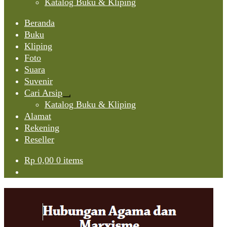
Katalog Buku & Kliping
Beranda
Buku
Kliping
Foto
Suara
Suvenir
Cari Arsip
Expand
Katalog Buku & Kliping
child
Alamat
menu
Rekening
Reseller
Rp
0,00
0 items