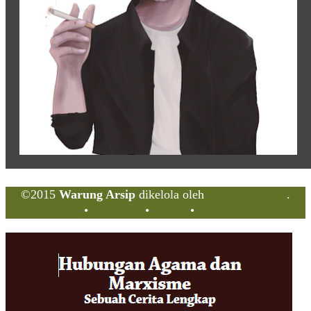
©2015
Warung Arsip
dikelola oleh
Indonesia Buku
.
Tentang
•
Peta Situs
•
Kerani
•
Privacy Policy