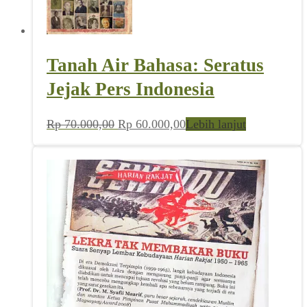
Tanah Air Bahasa: Seratus
Jejak Pers Indonesia
Harga
Harga
Rp
70.000,00
Rp
60.000,00
Lebih lanjut
aslinya
saat
adalah:
ini
Rp 70.000,00.
adalah:
Rp 60.000,00.