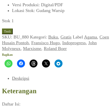
Versi Produksi
:
Digital/PDF
Lokasi Stok
:
Gudang Warsip
Stok 1
Kuantitas
Troli
John
SKU:
BU_880
Kategori:
Buku
,
Gratis
Label
Agama
,
Coen
Molyneux
Husain Pontoh
,
Fransisco Hugo
,
Indoprogress
,
John
&
Molyneux
,
Marxisme
,
Roland Boer
Roland
Bagikan
Boer
~
Hubungan
Agama
Deskripsi
dan
Marxisme
Keterangan
(2019)
Daftar Isi: