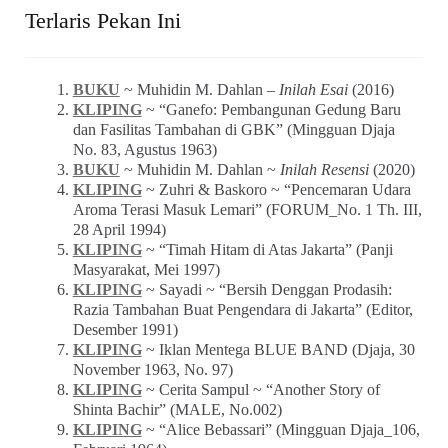
Terlaris Pekan Ini
BUKU
~ Muhidin M. Dahlan –
Inilah Esai
(2016)
KLIPING
~ “Ganefo: Pembangunan Gedung Baru
dan Fasilitas Tambahan di GBK” (Mingguan Djaja
No. 83, Agustus 1963)
BUKU
~ Muhidin M. Dahlan ~
Inilah Resensi
(2020)
KLIPING
~ Zuhri & Baskoro ~ “Pencemaran Udara
Aroma Terasi Masuk Lemari” (FORUM_No. 1 Th. III,
28 April 1994)
KLIPING
~ “Timah Hitam di Atas Jakarta” (Panji
Masyarakat, Mei 1997)
KLIPING
~ Sayadi ~ “Bersih Denggan Prodasih:
Razia Tambahan Buat Pengendara di Jakarta” (Editor,
Desember 1991)
KLIPING
~ Iklan Mentega BLUE BAND (Djaja, 30
November 1963, No. 97)
KLIPING
~ Cerita Sampul ~ “Another Story of
Shinta Bachir” (MALE, No.002)
KLIPING
~ “Alice Bebassari” (Mingguan Djaja_106,