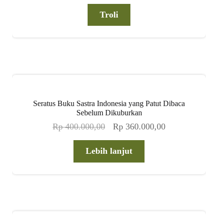
aslinya
saat
adalah:
ini
Troli
Rp 625.000,00.
adalah:
Rp 550.000,00
Seratus Buku Sastra Indonesia yang Patut Dibaca
Sebelum Dikuburkan
Harga
Harga
Rp
400.000,00
Rp
360.000,00
aslinya
saat
adalah:
ini
Lebih lanjut
Rp 400.000,00.
adalah:
Rp 360.000,00