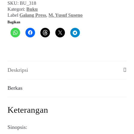
SKU:
BU_318
Belajar
Kategori:
Buku
Menjadi
Label
Galang Press
,
M. Yusuf Suseno
Daun
Bagikan
(2015)
Deskripsi
Berkas
Keterangan
Sinopsis: