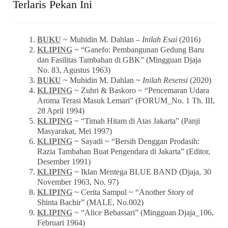
Terlaris Pekan Ini
BUKU
~ Muhidin M. Dahlan –
Inilah Esai
(2016)
KLIPING
~ “Ganefo: Pembangunan Gedung Baru
dan Fasilitas Tambahan di GBK” (Mingguan Djaja
No. 83, Agustus 1963)
BUKU
~ Muhidin M. Dahlan ~
Inilah Resensi
(2020)
KLIPING
~ Zuhri & Baskoro ~ “Pencemaran Udara
Aroma Terasi Masuk Lemari” (FORUM_No. 1 Th. III,
28 April 1994)
KLIPING
~ “Timah Hitam di Atas Jakarta” (Panji
Masyarakat, Mei 1997)
KLIPING
~ Sayadi ~ “Bersih Denggan Prodasih:
Razia Tambahan Buat Pengendara di Jakarta” (Editor,
Desember 1991)
KLIPING
~ Iklan Mentega BLUE BAND (Djaja, 30
November 1963, No. 97)
KLIPING
~ Cerita Sampul ~ “Another Story of
Shinta Bachir” (MALE, No.002)
KLIPING
~ “Alice Bebassari” (Mingguan Djaja_106,
Februari 1964)