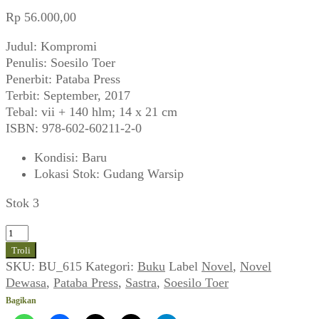
Rp
56.000,00
Judul: Kompromi
Penulis: Soesilo Toer
Penerbit: Pataba Press
Terbit: September, 2017
Tebal: vii + 140 hlm; 14 x 21 cm
ISBN: 978-602-60211-2-0
Kondisi
:
Baru
Lokasi Stok
:
Gudang Warsip
Stok 3
Kuantitas
Soesilo
Troli
Toer
SKU:
BU_615
Kategori:
Buku
Label
Novel
,
Novel
~
Dewasa
,
Pataba Press
,
Sastra
,
Soesilo Toer
Kompromi
Bagikan