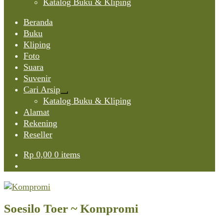
Katalog Buku & Kliping
Beranda
Buku
Kliping
Foto
Suara
Suvenir
Cari Arsip
Expand
Katalog Buku & Kliping
child
Alamat
menu
Rekening
Reseller
Rp
0,00
0 items
Soesilo Toer ~ Kompromi