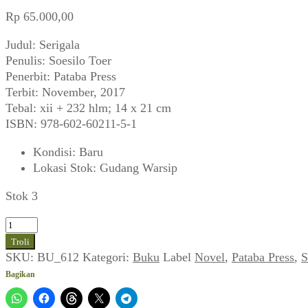
Rp
65.000,00
Judul: Serigala
Penulis: Soesilo Toer
Penerbit: Pataba Press
Terbit: November, 2017
Tebal: xii + 232 hlm; 14 x 21 cm
ISBN: 978-602-60211-5-1
Kondisi
:
Baru
Lokasi Stok
:
Gudang Warsip
Stok 3
Kuantitas
Soesilo
Troli
Toer
SKU:
BU_612
Kategori:
Buku
Label
Novel
,
Pataba Press
,
S
~
Bagikan
Serigala