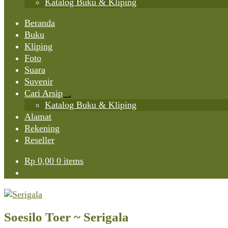
Katalog Buku & Kliping
Beranda
Buku
Kliping
Foto
Suara
Suvenir
Cari Arsip
Expand
Katalog Buku & Kliping
child
Alamat
menu
Rekening
Reseller
Rp
0,00
0 items
Soesilo Toer ~ Serigala