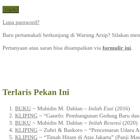
Lupa password?
Baru pertamakali berkunjung di Warung Arsip? Silakan men
Pertanyaan atau saran bisa disampaikan via
formulir ini
.
Terlaris Pekan Ini
BUKU
~ Muhidin M. Dahlan –
Inilah Esai
(2016)
KLIPING
~ “Ganefo: Pembangunan Gedung Baru dan F
BUKU
~ Muhidin M. Dahlan ~
Inilah Resensi
(2020)
KLIPING
~ Zuhri & Baskoro ~ “Pencemaran Udara Ar
KLIPING
~ “Timah Hitam di Atas Jakarta” (Panji Mas