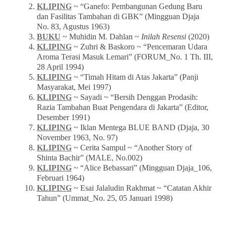
KLIPING
~ “Ganefo: Pembangunan Gedung Baru
dan Fasilitas Tambahan di GBK” (Mingguan Djaja
No. 83, Agustus 1963)
BUKU
~ Muhidin M. Dahlan ~
Inilah Resensi
(2020)
KLIPING
~ Zuhri & Baskoro ~ “Pencemaran Udara
Aroma Terasi Masuk Lemari” (FORUM_No. 1 Th. III,
28 April 1994)
KLIPING
~ “Timah Hitam di Atas Jakarta” (Panji
Masyarakat, Mei 1997)
KLIPING
~ Sayadi ~ “Bersih Denggan Prodasih:
Razia Tambahan Buat Pengendara di Jakarta” (Editor,
Desember 1991)
KLIPING
~ Iklan Mentega BLUE BAND (Djaja, 30
November 1963, No. 97)
KLIPING
~ Cerita Sampul ~ “Another Story of
Shinta Bachir” (MALE, No.002)
KLIPING
~ “Alice Bebassari” (Mingguan Djaja_106,
Februari 1964)
KLIPING
~ Esai Jalaludin Rakhmat ~ “Catatan Akhir
Tahun” (Ummat_No. 25, 05 Januari 1998)