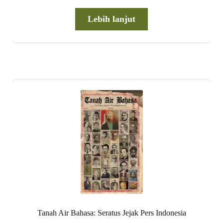
aslinya
saat
adalah:
ini
Lebih lanjut
Rp 400.000,00.
adalah:
Rp 360.000,00
Tanah Air Bahasa: Seratus Jejak Pers Indonesia