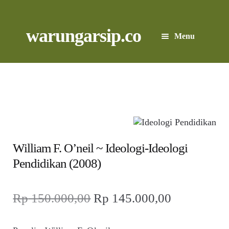
Skip
to
content
Skip
Skip
warungarsip.co
Menu
to
to
navigation
content
Beranda
Buku
Kliping
Foto
William F. O’neil ~ Ideologi-Ideologi
Pendidikan (2008)
Suara
Harga
Harga
Rp
150.000,00
Rp
145.000,00
Suvenir
aslinya
saat
Expand
Cari Arsip