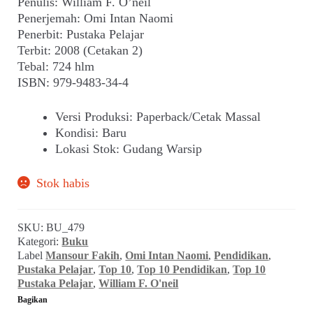
adalah:
ini
Penulis: William F. O’neil
child
Penerjemah: Omi Intan Naomi
Rp 150.000,00.
adalah:
menu
Penerbit: Pustaka Pelajar
Alamat
Rp 145.000
Terbit: 2008 (Cetakan 2)
Tebal: 724 hlm
Rekening
ISBN: 979-9483-34-4
Reseller
Versi Produksi
:
Paperback/Cetak Massal
Kondisi
:
Baru
Lokasi Stok
:
Gudang Warsip
Stok habis
SKU:
BU_479
Kategori:
Buku
Label
Mansour Fakih
,
Omi Intan Naomi
,
Pendidikan
,
Pustaka Pelajar
,
Top 10
,
Top 10 Pendidikan
,
Top 10
Pustaka Pelajar
,
William F. O'neil
Bagikan