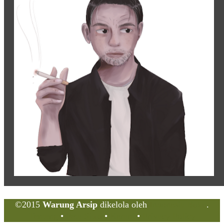
©2015
Warung Arsip
dikelola oleh
Indonesia Buku
.
Tentang
•
Peta Situs
•
Kerani
•
Privacy Policy