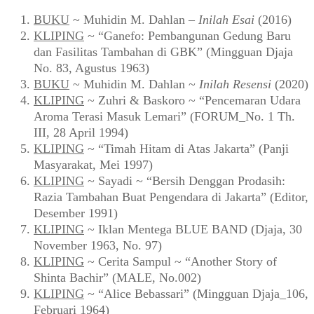
BUKU
~ Muhidin M. Dahlan –
Inilah Esai
(2016)
KLIPING
~ “Ganefo: Pembangunan Gedung Baru
dan Fasilitas Tambahan di GBK” (Mingguan Djaja
No. 83, Agustus 1963)
BUKU
~ Muhidin M. Dahlan ~
Inilah Resensi
(2020)
KLIPING
~ Zuhri & Baskoro ~ “Pencemaran Udara
Aroma Terasi Masuk Lemari” (FORUM_No. 1 Th.
III, 28 April 1994)
KLIPING
~ “Timah Hitam di Atas Jakarta” (Panji
Masyarakat, Mei 1997)
KLIPING
~ Sayadi ~ “Bersih Denggan Prodasih:
Razia Tambahan Buat Pengendara di Jakarta” (Editor,
Desember 1991)
KLIPING
~ Iklan Mentega BLUE BAND (Djaja, 30
November 1963, No. 97)
KLIPING
~ Cerita Sampul ~ “Another Story of
Shinta Bachir” (MALE, No.002)
KLIPING
~ “Alice Bebassari” (Mingguan Djaja_106,
Februari 1964)