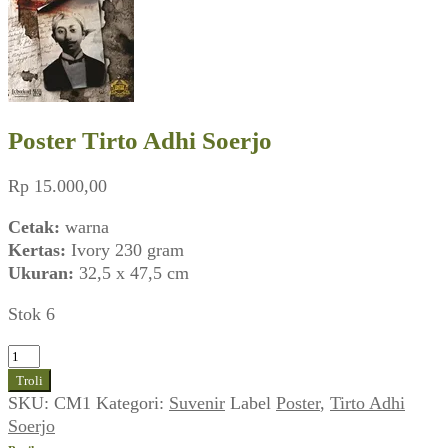
Poster Tirto Adhi Soerjo
Rp
15.000,00
Cetak:
warna
Kertas:
Ivory 230 gram
Ukuran:
32,5 x 47,5 cm
Stok 6
Kuantitas
Poster
Troli
Tirto
SKU:
CM1
Kategori:
Suvenir
Label
Poster
,
Tirto Adhi
Adhi
Soerjo
Soerjo