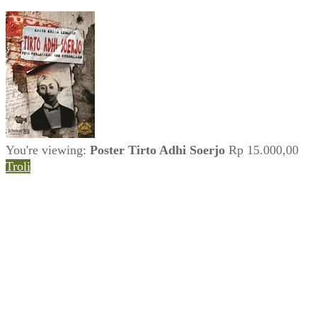
You're viewing:
Poster Tirto Adhi Soerjo
Rp
15.000,00
Troli