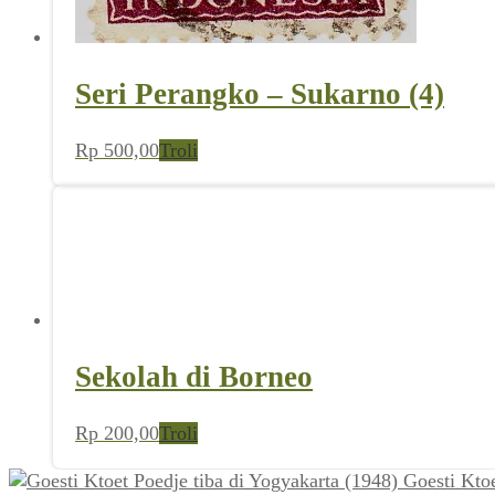
Seri Perangko – Sukarno (4)
Rp
500,00
Troli
Sekolah di Borneo
Rp
200,00
Troli
Goesti Ktoe