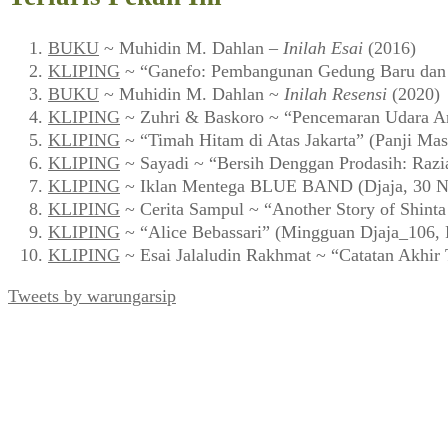
BUKU
~ Muhidin M. Dahlan –
Inilah Esai
(2016)
KLIPING
~ “Ganefo: Pembangunan Gedung Baru dan F
BUKU
~ Muhidin M. Dahlan ~
Inilah Resensi
(2020)
KLIPING
~ Zuhri & Baskoro ~ “Pencemaran Udara Ar
KLIPING
~ “Timah Hitam di Atas Jakarta” (Panji Mas
KLIPING
~ Sayadi ~ “Bersih Denggan Prodasih: Razi
KLIPING
~ Iklan Mentega BLUE BAND (Djaja, 30 N
KLIPING
~ Cerita Sampul ~ “Another Story of Shint
KLIPING
~ “Alice Bebassari” (Mingguan Djaja_106, 
KLIPING
~ Esai Jalaludin Rakhmat ~ “Catatan Akhir
Tweets by warungarsip