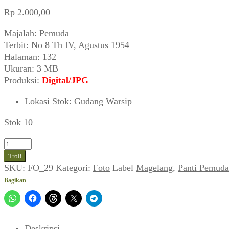
Rp
2.000,00
Majalah: Pemuda
Terbit: No 8 Th IV, Agustus 1954
Halaman: 132
Ukuran: 3 MB
Produksi:
Digital/JPG
Lokasi Stok
:
Gudang Warsip
Stok 10
Kuantitas
Panti
Troli
Pemuda
SKU:
FO_29
Kategori:
Foto
Label
Magelang
,
Panti Pemuda
Magelang
Bagikan
(1954)
Deskripsi