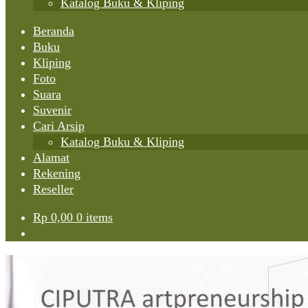
Katalog Buku & Kliping
Beranda
Buku
Kliping
Foto
Suara
Suvenir
Cari Arsip
Katalog Buku & Kliping
Alamat
Rekening
Reseller
Rp
0,00
0 items