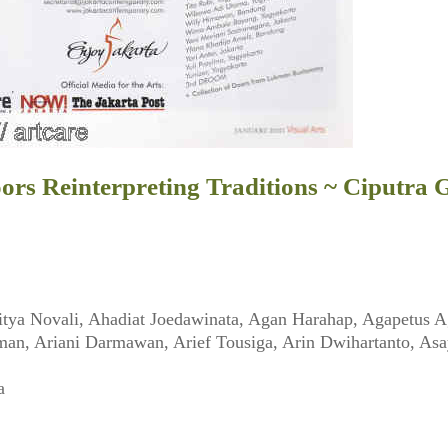
s Reinterpreting Traditions ~ Ciputra Ga
a Novali, Ahadiat Joedawinata, Agan Harahap, Agapetus Agus
man, Ariani Darmawan, Arief Tousiga, Arin Dwihartanto, Asay
a