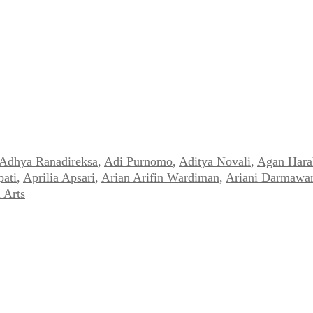
Adhya Ranadireksa
,
Adi Purnomo
,
Aditya Novali
,
Agan Hara
ati
,
Aprilia Apsari
,
Arian Arifin Wardiman
,
Ariani Darmawa
 Arts