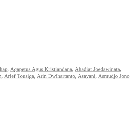
hap
,
Agapetus Agus Kristiandana
,
Ahadiat Joedawinata
,
n
,
Arief Tousiga
,
Arin Dwihartanto
,
Asayani
,
Asmudjo Jono