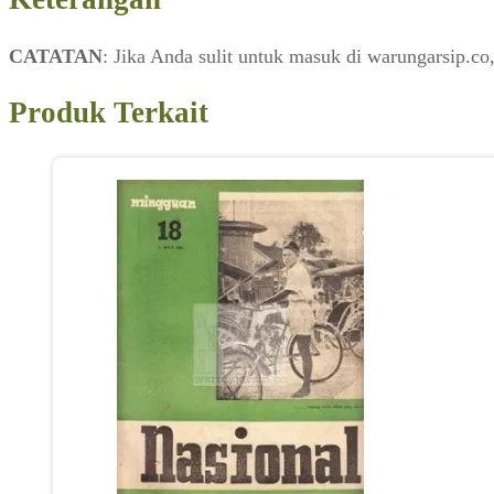
Gallery
(Visual
CATATAN
: Jika Anda sulit untuk masuk di warungarsip.
Arts,
Januari
Produk Terkait
2011)