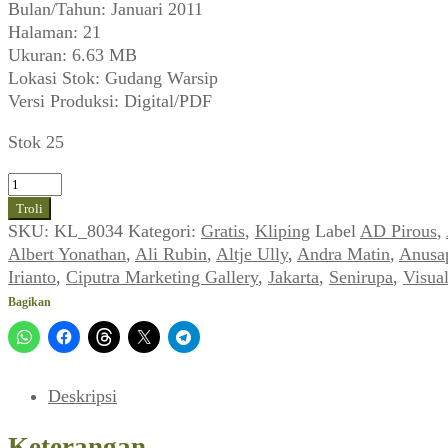
Bulan/Tahun: Januari 2011
Halaman: 21
Ukuran: 6.63 MB
Lokasi Stok: Gudang Warsip
Versi Produksi: Digital/PDF
Stok 25
Kuantitas
AD
Troli
Pirous,
SKU:
KL_8034
Kategori:
Gratis
,
Kliping
Label
AD Pirous
,
dkk~
Albert Yonathan
,
Ali Rubin
,
Altje Ully
,
Andra Matin
,
Anusap
Iklan
Irianto
,
Ciputra Marketing Gallery
,
Jakarta
,
Senirupa
,
Visual
Pameran
Bagikan
1001
Doors
Reinterpreting
Traditions
Deskripsi
~
Ciputra
Keterangan