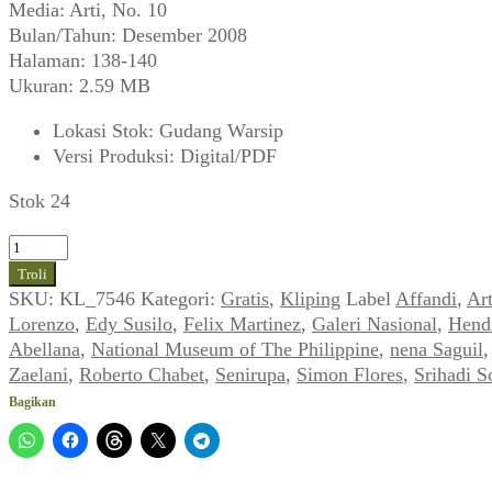
Media: Arti, No. 10
Bulan/Tahun: Desember 2008
Halaman: 138-140
Ukuran: 2.59 MB
Lokasi Stok
:
Gudang Warsip
Versi Produksi
:
Digital/PDF
Stok 24
Kuantitas
Affandi,
Troli
dkk
SKU:
KL_7546
Kategori:
Gratis
,
Kliping
Label
Affandi
,
Art
~
Lorenzo
,
Edy Susilo
,
Felix Martinez
,
Galeri Nasional
,
Hend
Temu
Abellana
,
National Museum of The Philippine
,
nena Saguil
Muka
Zaelani
,
Roberto Chabet
,
Senirupa
,
Simon Flores
,
Srihadi S
Seni
Bagikan
Rupa
Modern
Indonesia