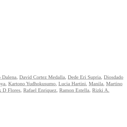
o Dalena
,
David Cortez Medalla
,
Dede Eri Supria
,
Diosdado
oya
,
Kartono Yudhokusumo
,
Lucia Hartini
,
Manila
,
Martino
k D Flores
,
Rafael Enriquez
,
Ramon Estella
,
Rizki A.