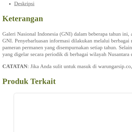
–
Deskripsi
Filipina
~
Keterangan
Galeri
Nasional
Galeri Nasional Indonesia (GNI) dalam beberapa tahun ini, 
(Arti,
GNI. Penyebarluasan informasi dilakukan melalui berbagai me
Desember
pameran permanen yang disempurnakan setiap tahun. Selain i
2008)
yang digelar secara periodik di berbagai wilayah Nusantara
CATATAN
: Jika Anda sulit untuk masuk di warungarsip.
Produk Terkait