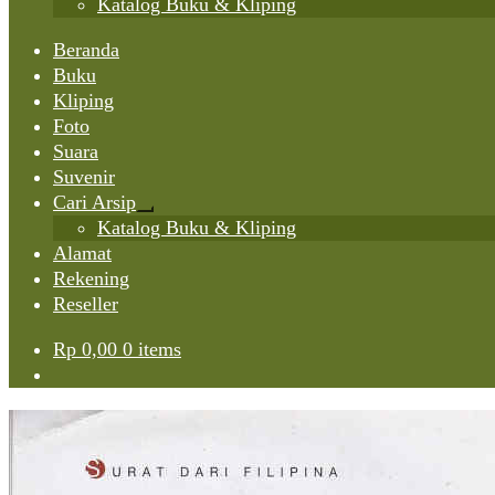
Katalog Buku & Kliping
Beranda
Buku
Kliping
Foto
Suara
Suvenir
Cari Arsip
Expand
Katalog Buku & Kliping
child
Alamat
menu
Rekening
Reseller
Rp
0,00
0 items