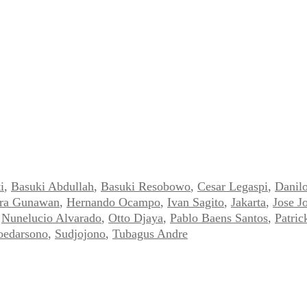
i
,
Basuki Abdullah
,
Basuki Resobowo
,
Cesar Legaspi
,
Danil
ra Gunawan
,
Hernando Ocampo
,
Ivan Sagito
,
Jakarta
,
Jose J
,
Nunelucio Alvarado
,
Otto Djaya
,
Pablo Baens Santos
,
Patric
oedarsono
,
Sudjojono
,
Tubagus Andre