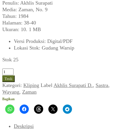
Penulis: Akhlis Surapati
Media: Zaman, No. 9
Tahun: 1984
Halaman: 38-40
Ukuran: 10. 1 MB
Versi Produksi
:
Digital/PDF
Lokasi Stok
:
Gudang Warsip
Stok 25
Kuantitas
Akhlis
Troli
Surapati
Kategori:
Kliping
Label
Akhlis Surapati D.
,
Sastra
,
D.
Wayang
,
Zaman
~
Bagikan
Anugerah
Cinta
yang
Tertunda,
Deskripsi