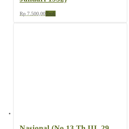
Rp
7.500,00
Troli
Nasional (No 13 Th III, 29