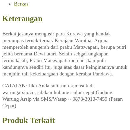
Madu
Berkas
Cinta
Angka
Keterangan
Wijaya
(Zaman,
Berkat jasanya mengusir para Kurawa yang hendak
November
merampas ternak-ternak Kerajaan Wiratha, Arjuna
1984)
memperoleh anugerah dari prabu Matswapati, berupa putri
jelita bernama Dewi utari. Selain sebgai ungkapan
terimakasih, Prabu Matswapati memberikan putri
kandungnya sendiri itu, juga atas dasar keinginannya untuk
menjalin tali kekeluargaan dengan kerabat Pandawa.
CATATAN: Jika Anda sulit untuk masuk di
warungarsip.co, silakan hubungi jalur cepat Gudang
Warung Arsip via SMS/Wasap ~ 0878-3913-7459 (Pesan
Cepat)
Produk Terkait