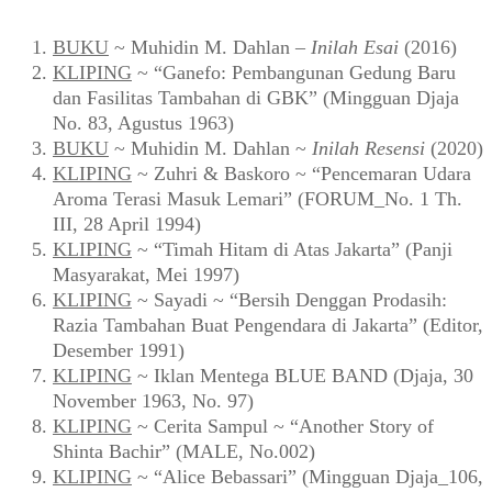
BUKU
~ Muhidin M. Dahlan –
Inilah Esai
(2016)
KLIPING
~ “Ganefo: Pembangunan Gedung Baru
dan Fasilitas Tambahan di GBK” (Mingguan Djaja
No. 83, Agustus 1963)
BUKU
~ Muhidin M. Dahlan ~
Inilah Resensi
(2020)
KLIPING
~ Zuhri & Baskoro ~ “Pencemaran Udara
Aroma Terasi Masuk Lemari” (FORUM_No. 1 Th.
III, 28 April 1994)
KLIPING
~ “Timah Hitam di Atas Jakarta” (Panji
Masyarakat, Mei 1997)
KLIPING
~ Sayadi ~ “Bersih Denggan Prodasih:
Razia Tambahan Buat Pengendara di Jakarta” (Editor,
Desember 1991)
KLIPING
~ Iklan Mentega BLUE BAND (Djaja, 30
November 1963, No. 97)
KLIPING
~ Cerita Sampul ~ “Another Story of
Shinta Bachir” (MALE, No.002)
KLIPING
~ “Alice Bebassari” (Mingguan Djaja_106,