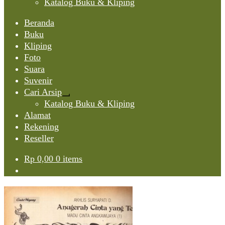
Katalog Buku & Kliping
Beranda
Buku
Kliping
Foto
Suara
Suvenir
Cari Arsip
Expand
Katalog Buku & Kliping
child
Alamat
menu
Rekening
Reseller
Rp
0,00
0 items