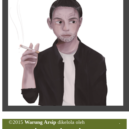
©2015
Warung Arsip
dikelola oleh
Indonesia Buku
.
Tentang
•
Peta Situs
•
Kerani
•
Privacy Policy