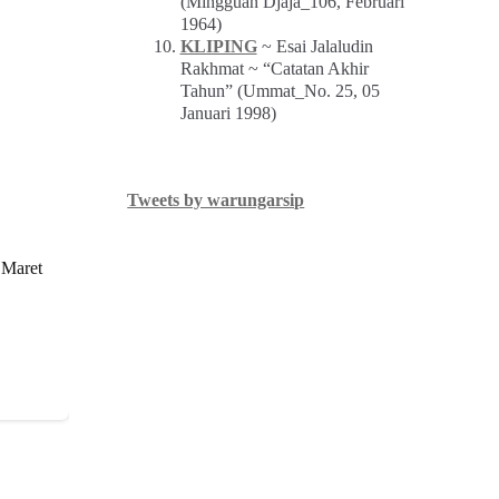
(Mingguan Djaja_106, Februari
1964)
KLIPING
~ Esai Jalaludin
Rakhmat ~ “Catatan Akhir
Tahun” (Ummat_No. 25, 05
Januari 1998)
Tweets by warungarsip
 Maret