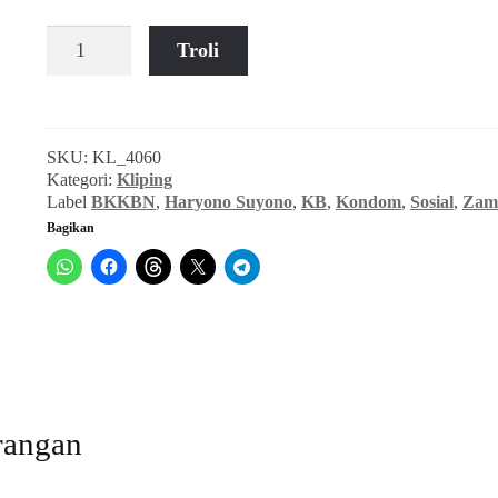
Kuantitas
Troli
Akhlis
Suryapati
D.
~
SKU:
KL_4060
Haryono
Kategori:
Kliping
Suyono:
Label
BKKBN
,
Haryono Suyono
,
KB
,
Kondom
,
Sosial
,
Zam
Tentang
Bagikan
Bagaimana
Menjual
Kondom
(Zaman,
Agustus
1985)
rangan