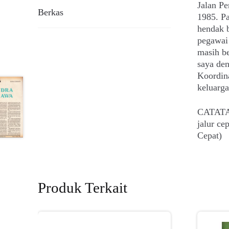
Jalan Pe
Berkas
1985. P
hendak b
pegawai
masih b
saya de
Koordin
keluarga
CATATAN
jalur c
Cepat)
Produk Terkait