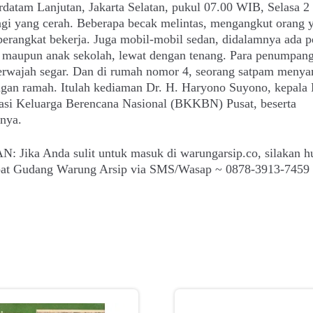
rdatam Lanjutan, Jakarta Selatan, pukul 07.00 WIB, Selasa 2 
agi yang cerah. Beberapa becak melintas, mengangkut orang 
erangkat bekerja. Juga mobil-mobil sedan, didalamnya ada p
 maupun anak sekolah, lewat dengan tenang. Para penumpan
erwajah segar. Dan di rumah nomor 4, seorang satpam meny
ngan ramah. Itulah kediaman Dr. H. Haryono Suyono, kepala
asi Keluarga Berencana Nasional (BKKBN) Pusat, beserta
nya.
: Jika Anda sulit untuk masuk di warungarsip.co, silakan h
epat Gudang Warung Arsip via SMS/Wasap ~ 0878-3913-7459 