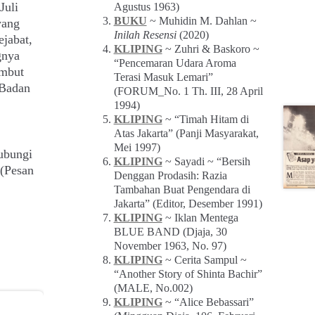
Juli
Agustus 1963)
BUKU
~ Muhidin M. Dahlan ~
yang
Inilah Resensi
(2020)
ejabat,
KLIPING
~ Zuhri & Baskoro ~
gnya
“Pencemaran Udara Aroma
ambut
Terasi Masuk Lemari”
 Badan
(FORUM_No. 1 Th. III, 28 April
1994)
KLIPING
~ “Timah Hitam di
Atas Jakarta” (Panji Masyarakat,
Mei 1997)
ubungi
KLIPING
~ Sayadi ~ “Bersih
(Pesan
Denggan Prodasih: Razia
Tambahan Buat Pengendara di
Jakarta” (Editor, Desember 1991)
KLIPING
~ Iklan Mentega
BLUE BAND (Djaja, 30
November 1963, No. 97)
KLIPING
~ Cerita Sampul ~
“Another Story of Shinta Bachir”
(MALE, No.002)
KLIPING
~ “Alice Bebassari”