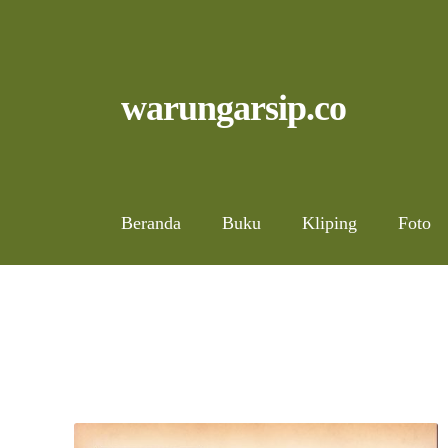
Skip
to
content
Skip
Skip
warungarsip.co
to
to
navigation
content
Beranda
Buku
Kliping
Foto