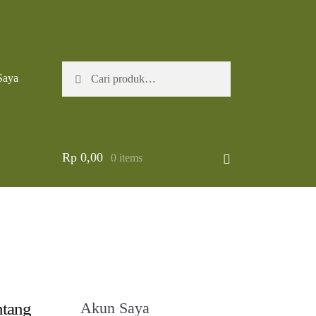
Pencarian
Cari
Saya
untuk:
Rp
0,00
0 items
ntang
Akun Saya