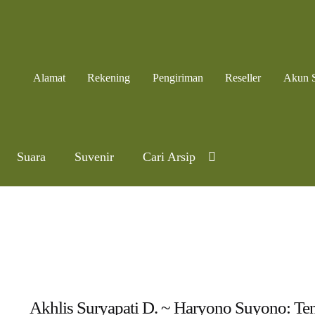
Alamat
Rekening
Pengiriman
Reseller
Akun 
Suara
Suvenir
Cari Arsip
Akhlis Suryapati D. ~ Haryono Suyono: Te