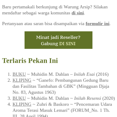
Baru pertamakali berkunjung di Warung Arsip? Silakan
mendaftar sebagai warga komunitas
di sini
.
Pertanyaan atau saran bisa disampaikan via
formulir ini
.
Terlaris Pekan Ini
BUKU
~ Muhidin M. Dahlan –
Inilah Esai
(2016)
KLIPING
~ “Ganefo: Pembangunan Gedung Baru
dan Fasilitas Tambahan di GBK” (Mingguan Djaja
No. 83, Agustus 1963)
BUKU
~ Muhidin M. Dahlan ~
Inilah Resensi
(2020)
KLIPING
~ Zuhri & Baskoro ~ “Pencemaran Udara
Aroma Terasi Masuk Lemari” (FORUM_No. 1 Th.
III, 28 April 1994)