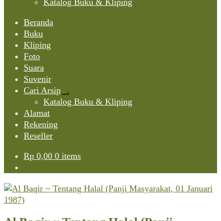
Katalog Buku & Kliping
Beranda
Buku
Kliping
Foto
Suara
Suvenir
Cari Arsip
Expand
Katalog Buku & Kliping
child
Alamat
menu
Rekening
Reseller
Rp
0,00
0 items