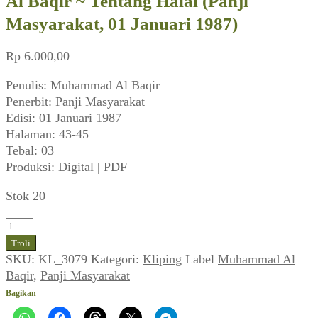
Al Baqir ~ Tentang Halal (Panji
Masyarakat, 01 Januari 1987)
Rp
6.000,00
Penulis: Muhammad Al Baqir
Penerbit: Panji Masyarakat
Edisi: 01 Januari 1987
Halaman: 43-45
Tebal: 03
Produksi: Digital | PDF
Stok 20
Kuantitas
Al
Troli
Baqir
SKU:
KL_3079
Kategori:
Kliping
Label
Muhammad Al
~
Baqir
,
Panji Masyarakat
Tentang
Bagikan
Halal