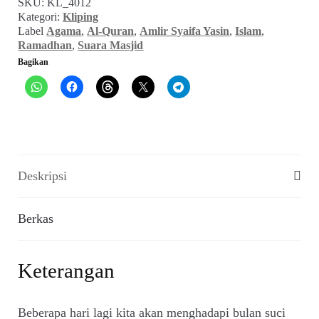
SKU:
KL_4012
Marhaban
Kategori:
Kliping
Ya
Label
Agama
,
Al-Quran
,
Amlir Syaifa Yasin
,
Islam
,
Ramadhan
Ramadhan
,
Suara Masjid
(Suara
Bagikan
Masjid,
Maret
1991)
Deskripsi
Berkas
Keterangan
Beberapa hari lagi kita akan menghadapi bulan suci