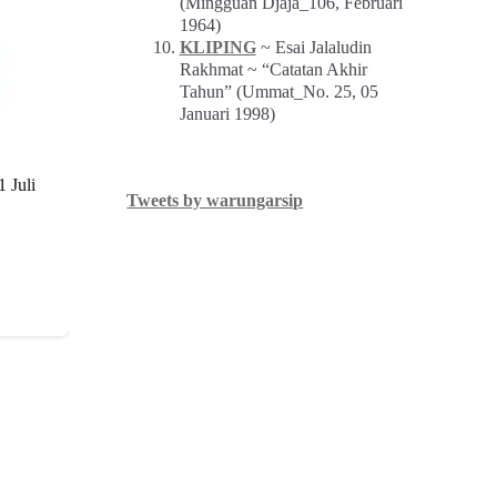
(Mingguan Djaja_106, Februari
1964)
KLIPING
~ Esai Jalaludin
Rakhmat ~ “Catatan Akhir
Tahun” (Ummat_No. 25, 05
Januari 1998)
1 Juli
Tweets by warungarsip