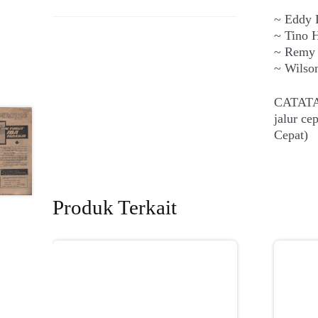
~ Eddy 
~ Tino 
~ Remy 
~ Wilso
CATATAN
jalur c
Cepat)
Produk Terkait