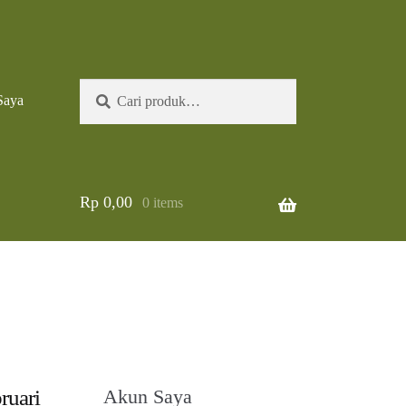
Pencarian
Cari
Saya
untuk:
Rp
0,00
0 items
ruari
Akun Saya