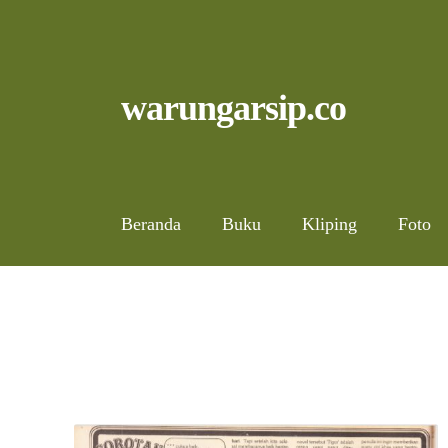
Skip
to
content
Skip
Skip
warungarsip.co
to
to
navigation
content
Beranda
Buku
Kliping
Foto