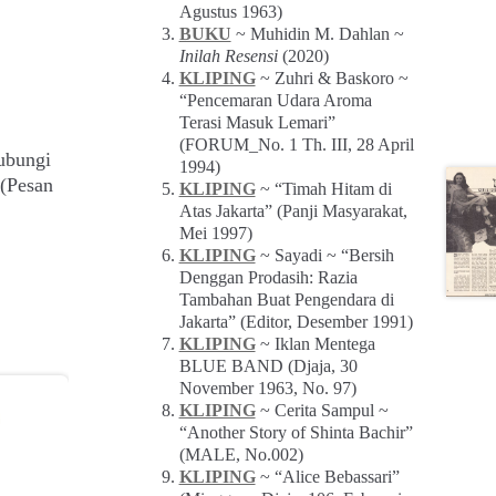
Agustus 1963)
BUKU
~ Muhidin M. Dahlan ~
Inilah Resensi
(2020)
KLIPING
~ Zuhri & Baskoro ~
“Pencemaran Udara Aroma
Terasi Masuk Lemari”
(FORUM_No. 1 Th. III, 28 April
ubungi
1994)
(Pesan
KLIPING
~ “Timah Hitam di
Atas Jakarta” (Panji Masyarakat,
Mei 1997)
KLIPING
~ Sayadi ~ “Bersih
Denggan Prodasih: Razia
Tambahan Buat Pengendara di
Jakarta” (Editor, Desember 1991)
KLIPING
~ Iklan Mentega
BLUE BAND (Djaja, 30
November 1963, No. 97)
KLIPING
~ Cerita Sampul ~
“Another Story of Shinta Bachir”
(MALE, No.002)
KLIPING
~ “Alice Bebassari”