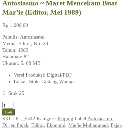
Antosiasmo ~ Maret Mencekam Buat
Mar’ie (Editor, Mei 1989)
Rp
1.000,00
Penulis: Antosiasmo
Media: Editor, No. 28
Tahun: 1989
Halaman: 82
Ukuran: 5. 08 MB
Versi Produksi
:
Digital/PDF
Lokasi Stok
:
Gudang Warsip
Stok 25
Kuantitas
Antosiasmo
Troli
~
SKU:
KL_5442
Kategori:
Kliping
Label
Antosiasmo
,
Maret
Dirjen Pajak
,
Editor
,
Ekonomi
,
Mar'ie Mohammad
,
Pajak