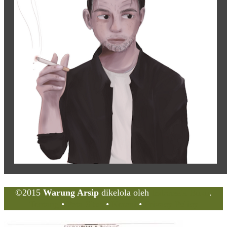
©2015
Warung Arsip
dikelola oleh
Indonesia Buku
.
Tentang
•
Peta Situs
•
Kerani
•
Privacy Policy