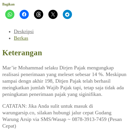
Mencekam
Bagikan
Buat
Mar'ie
(Editor,
Mei
Deskripsi
1989)
Berkas
Keterangan
Mar’ie Mohammad selaku Dirjen Pajak mengungkap
realisasi penerimaan yang meleset sebesar 14 %. Meskipun
sampai dengn akhir 198, Ditjen Pajak telah berhasil
meingkatkan jumlah Wajib Pajak tapi, tetap saja tidak ada
peningkatan penerimaan pajak yang siginifikan.
CATATAN: Jika Anda sulit untuk masuk di
warungarsip.co, silakan hubungi jalur cepat Gudang
Warung Arsip via SMS/Wasap ~ 0878-3913-7459 (Pesan
Cepat)