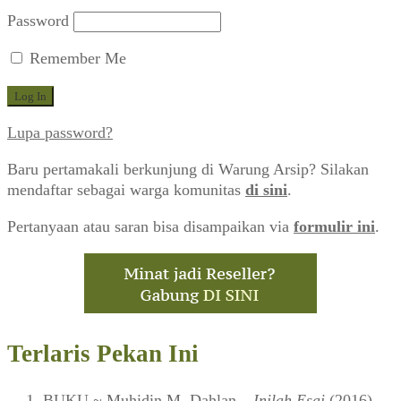
Password
Remember Me
Lupa password?
Baru pertamakali berkunjung di Warung Arsip? Silakan
mendaftar sebagai warga komunitas
di sini
.
Pertanyaan atau saran bisa disampaikan via
formulir ini
.
Terlaris Pekan Ini
BUKU
~ Muhidin M. Dahlan –
Inilah Esai
(2016)