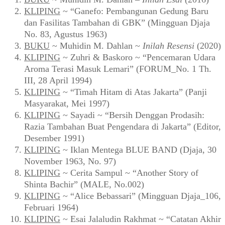
KLIPING
~ “Ganefo: Pembangunan Gedung Baru
dan Fasilitas Tambahan di GBK” (Mingguan Djaja
No. 83, Agustus 1963)
BUKU
~ Muhidin M. Dahlan ~
Inilah Resensi
(2020)
KLIPING
~ Zuhri & Baskoro ~ “Pencemaran Udara
Aroma Terasi Masuk Lemari” (FORUM_No. 1 Th.
III, 28 April 1994)
KLIPING
~ “Timah Hitam di Atas Jakarta” (Panji
Masyarakat, Mei 1997)
KLIPING
~ Sayadi ~ “Bersih Denggan Prodasih:
Razia Tambahan Buat Pengendara di Jakarta” (Editor,
Desember 1991)
KLIPING
~ Iklan Mentega BLUE BAND (Djaja, 30
November 1963, No. 97)
KLIPING
~ Cerita Sampul ~ “Another Story of
Shinta Bachir” (MALE, No.002)
KLIPING
~ “Alice Bebassari” (Mingguan Djaja_106,
Februari 1964)
KLIPING
~ Esai Jalaludin Rakhmat ~ “Catatan Akhir