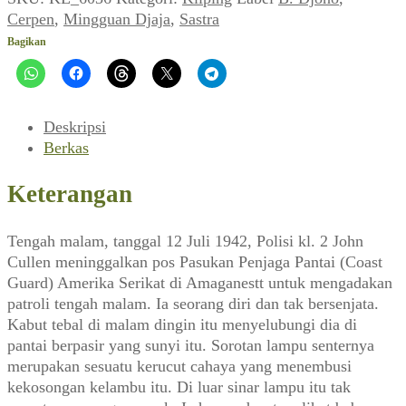
~
Cerpen
,
Mingguan Djaja
,
Sastra
Hampir
Bagikan
Saja
Mereka
Berhasil
(Mingguan
Deskripsi
Djaja_106,
Berkas
Februari
1964)
Keterangan
Tengah malam, tanggal 12 Juli 1942, Polisi kl. 2 John
Cullen meninggalkan pos Pasukan Penjaga Pantai (Coast
Guard) Amerika Serikat di Amaganestt untuk mengadakan
patroli tengah malam. Ia seorang diri dan tak bersenjata.
Kabut tebal di malam dingin itu menyelubungi dia di
pantai berpasir yang sunyi itu. Sorotan lampu senternya
merupakan sesuatu kerucut cahaya yang menembusi
kekosongan kelambu itu. Di luar sinar lampu itu tak