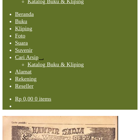
Katalog Buku & Kliping
Beranda
Buku
Kliping
Foto
Suara
Suvenir
Cari Arsip
Expand
Katalog Buku & Kliping
child
Alamat
menu
Rekening
Reseller
Rp
0,00
0 items