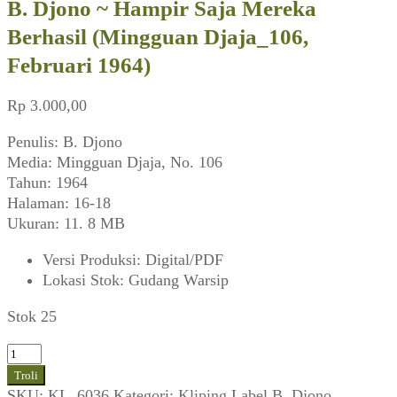
B. Djono ~ Hampir Saja Mereka
Berhasil (Mingguan Djaja_106,
Februari 1964)
Rp
3.000,00
Penulis: B. Djono
Media: Mingguan Djaja, No. 106
Tahun: 1964
Halaman: 16-18
Ukuran: 11. 8 MB
Versi Produksi
:
Digital/PDF
Lokasi Stok
:
Gudang Warsip
Stok 25
Kuantitas
B.
Troli
Djono
SKU:
KL_6036
Kategori:
Kliping
Label
B. Djono
,