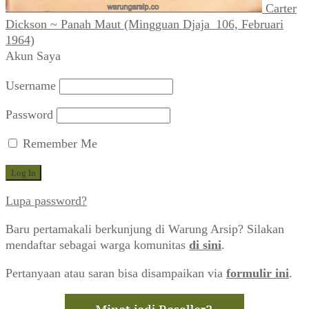
Carter
Dickson ~ Panah Maut (Mingguan Djaja_106, Februari
1964)
Akun Saya
Username
Password
Remember Me
Lupa password?
Baru pertamakali berkunjung di Warung Arsip? Silakan
mendaftar sebagai warga komunitas
di sini
.
Pertanyaan atau saran bisa disampaikan via
formulir ini
.