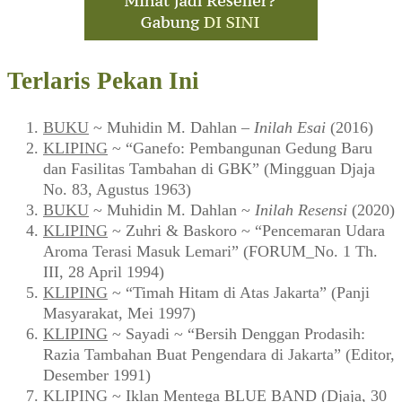
Terlaris Pekan Ini
BUKU
~ Muhidin M. Dahlan –
Inilah Esai
(2016)
KLIPING
~ “Ganefo: Pembangunan Gedung Baru
dan Fasilitas Tambahan di GBK” (Mingguan Djaja
No. 83, Agustus 1963)
BUKU
~ Muhidin M. Dahlan ~
Inilah Resensi
(2020)
KLIPING
~ Zuhri & Baskoro ~ “Pencemaran Udara
Aroma Terasi Masuk Lemari” (FORUM_No. 1 Th.
III, 28 April 1994)
KLIPING
~ “Timah Hitam di Atas Jakarta” (Panji
Masyarakat, Mei 1997)
KLIPING
~ Sayadi ~ “Bersih Denggan Prodasih:
Razia Tambahan Buat Pengendara di Jakarta” (Editor,
Desember 1991)
KLIPING
~ Iklan Mentega BLUE BAND (Djaja, 30