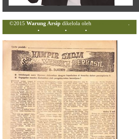
©2015
Warung Arsip
dikelola oleh
Indonesia Buku
.
Tentang
•
Peta Situs
•
Kerani
•
Privacy Policy