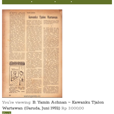
Tentang
•
Peta Situs
•
Kerani
•
Privacy Policy
You're viewing:
B. Yamin Achnan ~ Kawanku Tjalon
Wartawan (Garuda, Juni 1952)
Rp
3.000,00