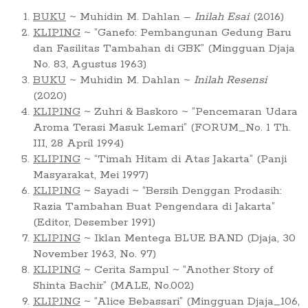
BUKU
~ Muhidin M. Dahlan –
Inilah Esai
(2016)
KLIPING
~ “Ganefo: Pembangunan Gedung Baru
dan Fasilitas Tambahan di GBK” (Mingguan Djaja
No. 83, Agustus 1963)
BUKU
~ Muhidin M. Dahlan ~
Inilah Resensi
(2020)
KLIPING
~ Zuhri & Baskoro ~ “Pencemaran Udara
Aroma Terasi Masuk Lemari” (FORUM_No. 1 Th.
III, 28 April 1994)
KLIPING
~ “Timah Hitam di Atas Jakarta” (Panji
Masyarakat, Mei 1997)
KLIPING
~ Sayadi ~ “Bersih Denggan Prodasih:
Razia Tambahan Buat Pengendara di Jakarta”
(Editor, Desember 1991)
KLIPING
~ Iklan Mentega BLUE BAND (Djaja, 30
November 1963, No. 97)
KLIPING
~ Cerita Sampul ~ “Another Story of
Shinta Bachir” (MALE, No.002)
KLIPING
~ “Alice Bebassari” (Mingguan Djaja_106,