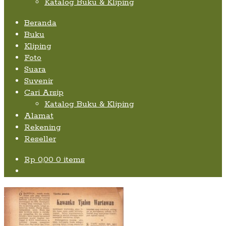
Katalog Buku & Kliping
Beranda
Buku
Kliping
Foto
Suara
Suvenir
Cari Arsip
Katalog Buku & Kliping
Alamat
Rekening
Reseller
Rp
0,00
0 items