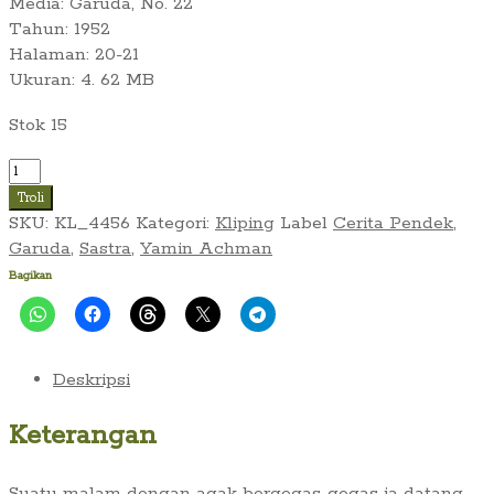
Media: Garuda, No. 22
Tahun: 1952
Halaman: 20-21
Ukuran: 4. 62 MB
Stok 15
Kuantitas
B.
Troli
Yamin
SKU:
KL_4456
Kategori:
Kliping
Label
Cerita Pendek
,
Achnan
Garuda
,
Sastra
,
Yamin Achman
~
Bagikan
Kawanku
Tjalon
Wartawan
(Garuda,
Deskripsi
Juni
1952)
Keterangan
Suatu malam dengan agak bergegas-gegas ia datang