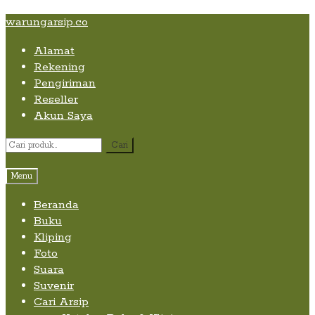
Skip
Skip
Skip
warungarsip.co
to
to
to
Alamat
content
navigation
content
Rekening
Pengiriman
Reseller
Akun Saya
Pencarian
Cari
untuk:
Menu
Beranda
Buku
Kliping
Foto
Suara
Suvenir
Cari Arsip