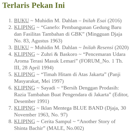
Terlaris Pekan Ini
BUKU
~ Muhidin M. Dahlan –
Inilah Esai
(2016)
KLIPING
~ “Ganefo: Pembangunan Gedung Baru
dan Fasilitas Tambahan di GBK” (Mingguan Djaja
No. 83, Agustus 1963)
BUKU
~ Muhidin M. Dahlan ~
Inilah Resensi
(2020)
KLIPING
~ Zuhri & Baskoro ~ “Pencemaran Udara
Aroma Terasi Masuk Lemari” (FORUM_No. 1 Th.
III, 28 April 1994)
KLIPING
~ “Timah Hitam di Atas Jakarta” (Panji
Masyarakat, Mei 1997)
KLIPING
~ Sayadi ~ “Bersih Denggan Prodasih:
Razia Tambahan Buat Pengendara di Jakarta” (Editor,
Desember 1991)
KLIPING
~ Iklan Mentega BLUE BAND (Djaja, 30
November 1963, No. 97)
KLIPING
~ Cerita Sampul ~ “Another Story of
Shinta Bachir” (MALE, No.002)