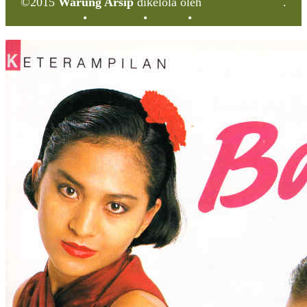
©2015
Warung Arsip
dikelola oleh
Indonesia Buku
.
Tentang
•
Peta Situs
•
Kerani
•
Privacy Policy