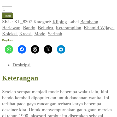
Kuantitas
Bando,
Troli
Aksi
SKU:
KL_8307
Kategori:
Kliping
Label
Bambang
Satu
Hariawan
,
Bando
,
Beludru
,
Keterampilan
,
Khamid Wijaya
,
Untuk
Koleksi
,
Kreasi
,
Mode
,
Sarinah
Seribu
Bagikan
(Sarinah_No.
193,
12
Februari
Deskripsi
1990)
Keterangan
Setelah sempat menjadi mode beberapa waktu lalu, kini
bando kembali dipopulerkan untuk dandanan wanita. Ini
terlihat pada gaya rancangan terbaru karya beberapa
desainer kita. Untuk menyempurnakan gaun-gaun mereka
di tahun 1990, aksesori rambut itu disertakan sebagai