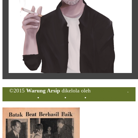
©2015
Warung Arsip
dikelola oleh
Indonesia Buku
.
Tentang
•
Peta Situs
•
Kerani
•
Privacy Policy