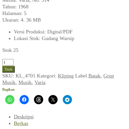
Tahun: 1968
Halaman: 5
Ukuran: 4. 36 MB
Versi Produksi
:
Digital/PDF
Lokasi Stok
:
Gudang Warsip
Stok 25
Kuantitas
Batak
Troli
Beat
SKU:
KL_4701
Kategori:
Kliping
Label
Batak
,
Grup
Berhasil
Musik
,
Musik
,
Varia
Baik
Bagikan
(Varia,
Februari
1968)
Deskripsi
Berkas