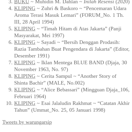
BUKU
~ Muhidin M. Dahlan ~
Inilah Resensi
(2020)
KLIPING
~ Zuhri & Baskoro ~ “Pencemaran Udara
Aroma Terasi Masuk Lemari” (FORUM_No. 1 Th.
III, 28 April 1994)
KLIPING
~ “Timah Hitam di Atas Jakarta” (Panji
Masyarakat, Mei 1997)
KLIPING
~ Sayadi ~ “Bersih Denggan Prodasih:
Razia Tambahan Buat Pengendara di Jakarta” (Editor,
Desember 1991)
KLIPING
~ Iklan Mentega BLUE BAND (Djaja, 30
November 1963, No. 97)
KLIPING
~ Cerita Sampul ~ “Another Story of
Shinta Bachir” (MALE, No.002)
KLIPING
~ “Alice Bebassari” (Mingguan Djaja_106,
Februari 1964)
KLIPING
~ Esai Jalaludin Rakhmat ~ “Catatan Akhir
Tahun” (Ummat_No. 25, 05 Januari 1998)
Tweets by warungarsip