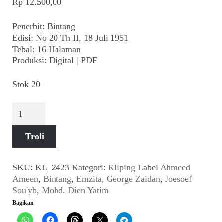
Rp
12.500,00
Suara
Penerbit: Bintang
Suvenir
Edisi: No 20 Th II, 18 Juli 1951
Tebal: 16 Halaman
Expand
Cari Arsip
Produksi: Digital | PDF
child
menu
Stok 20
Alamat
Kuantitas
Rekening
Bintang
(No
Troli
Reseller
20
Th
II,
SKU:
KL_2423
Kategori:
Kliping
Label
Ahmeed
18
Ameen
,
Bintang
,
Emzita
,
George Zaidan
,
Joesoef
Juli
Sou'yb
,
Mohd. Dien Yatim
1951)
Bagikan