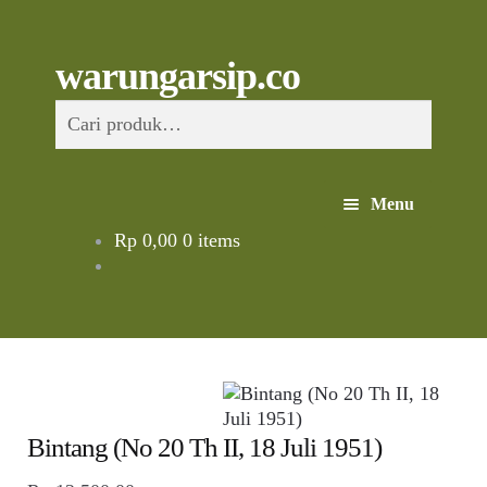
Skip
to
content
Skip
Skip
Cari
warungarsip.co
to
to
Pencarian
navigation
content
untuk:
Menu
Rp
0,00
0 items
Beranda
Buku
Kliping
Foto
Bintang (No 20 Th II, 18 Juli 1951)