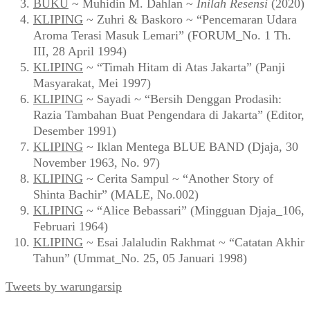
BUKU
~ Muhidin M. Dahlan ~
Inilah Resensi
(2020)
KLIPING
~ Zuhri & Baskoro ~ “Pencemaran Udara
Aroma Terasi Masuk Lemari” (FORUM_No. 1 Th.
III, 28 April 1994)
KLIPING
~ “Timah Hitam di Atas Jakarta” (Panji
Masyarakat, Mei 1997)
KLIPING
~ Sayadi ~ “Bersih Denggan Prodasih:
Razia Tambahan Buat Pengendara di Jakarta” (Editor,
Desember 1991)
KLIPING
~ Iklan Mentega BLUE BAND (Djaja, 30
November 1963, No. 97)
KLIPING
~ Cerita Sampul ~ “Another Story of
Shinta Bachir” (MALE, No.002)
KLIPING
~ “Alice Bebassari” (Mingguan Djaja_106,
Februari 1964)
KLIPING
~ Esai Jalaludin Rakhmat ~ “Catatan Akhir
Tahun” (Ummat_No. 25, 05 Januari 1998)
Tweets by warungarsip