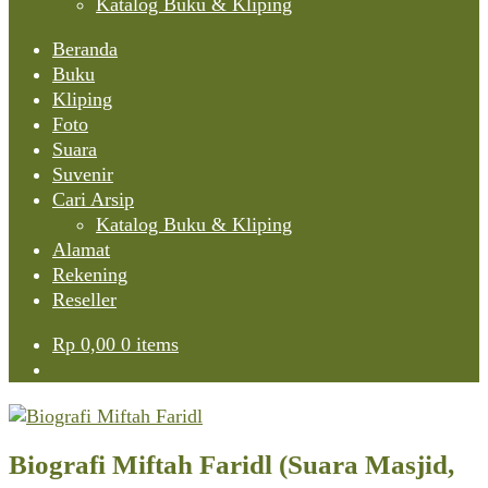
Katalog Buku & Kliping
Beranda
Buku
Kliping
Foto
Suara
Suvenir
Cari Arsip
Katalog Buku & Kliping
Alamat
Rekening
Reseller
Rp
0,00
0 items
Biografi Miftah Faridl (Suara Masjid,