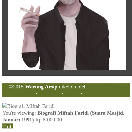
©2015
Warung Arsip
dikelola oleh
Indonesia Buku
.
Tentang
•
Peta Situs
•
Kerani
•
Privacy Policy
You're viewing:
Biografi Miftah Faridl (Suara Masjid,
Januari 1991)
Rp
5.000,00
Troli