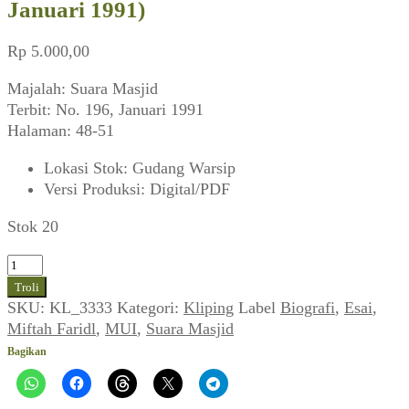
Januari 1991)
Rp
5.000,00
Majalah: Suara Masjid
Terbit: No. 196, Januari 1991
Halaman: 48-51
Lokasi Stok
:
Gudang Warsip
Versi Produksi
:
Digital/PDF
Stok 20
Kuantitas
Biografi
Troli
Miftah
SKU:
KL_3333
Kategori:
Kliping
Label
Biografi
,
Esai
,
Faridl
Miftah Faridl
,
MUI
,
Suara Masjid
(Suara
Bagikan
Masjid,
Januari