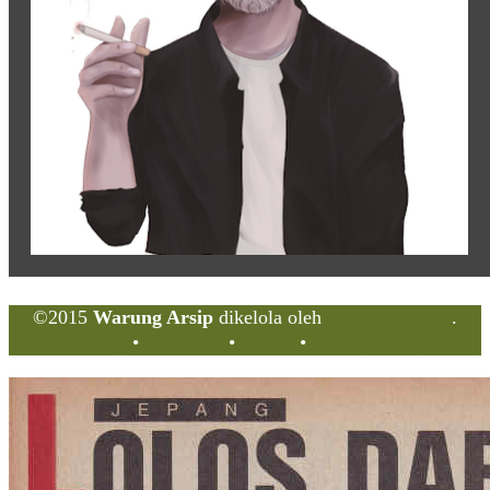
©2015
Warung Arsip
dikelola oleh
Indonesia Buku
.
Tentang
•
Peta Situs
•
Kerani
•
Privacy Policy