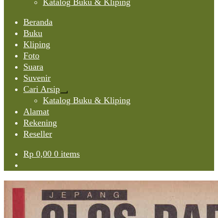
Katalog Buku & Kliping
Beranda
Buku
Kliping
Foto
Suara
Suvenir
Cari Arsip
Expand
Katalog Buku & Kliping
child
Alamat
menu
Rekening
Reseller
Rp
0,00
0 items