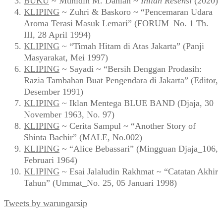
BUKU
~ Muhidin M. Dahlan ~
Inilah Resensi
(2020)
KLIPING
~ Zuhri & Baskoro ~ “Pencemaran Udara
Aroma Terasi Masuk Lemari” (FORUM_No. 1 Th.
III, 28 April 1994)
KLIPING
~ “Timah Hitam di Atas Jakarta” (Panji
Masyarakat, Mei 1997)
KLIPING
~ Sayadi ~ “Bersih Denggan Prodasih:
Razia Tambahan Buat Pengendara di Jakarta” (Editor,
Desember 1991)
KLIPING
~ Iklan Mentega BLUE BAND (Djaja, 30
November 1963, No. 97)
KLIPING
~ Cerita Sampul ~ “Another Story of
Shinta Bachir” (MALE, No.002)
KLIPING
~ “Alice Bebassari” (Mingguan Djaja_106,
Februari 1964)
KLIPING
~ Esai Jalaludin Rakhmat ~ “Catatan Akhir
Tahun” (Ummat_No. 25, 05 Januari 1998)
Tweets by warungarsip