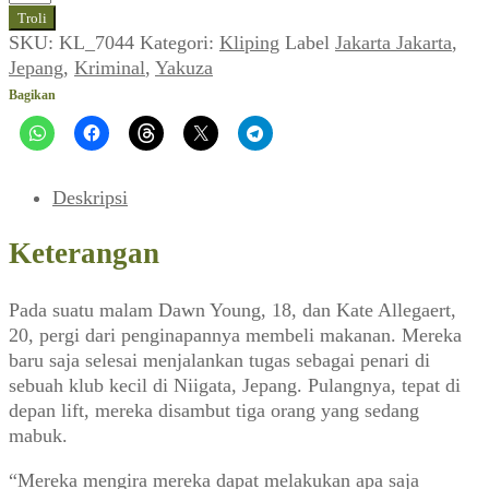
Cengkeraman
Troli
Yakuza
SKU:
KL_7044
Kategori:
Kliping
Label
Jakarta Jakarta
,
(Jakarta
Jepang
,
Kriminal
,
Yakuza
Jakarta_No.
Bagikan
112,
28
Agustus
1988)
Deskripsi
Keterangan
Pada suatu malam Dawn Young, 18, dan Kate Allegaert,
20, pergi dari penginapannya membeli makanan. Mereka
baru saja selesai menjalankan tugas sebagai penari di
sebuah klub kecil di Niigata, Jepang. Pulangnya, tepat di
depan lift, mereka disambut tiga orang yang sedang
mabuk.
“Mereka mengira mereka dapat melakukan apa saja