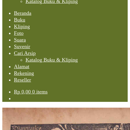
Katalog Buku & Kliping
Beranda
Buku
Kliping
Foto
Suara
Suvenir
Cari Arsip
Katalog Buku & Kliping
Alamat
Rekening
Reseller
Rp
0,00
0 items