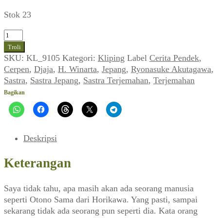
Stok 23
Kuantitas
Cerpen
Troli
Ryonasuke
SKU:
KL_9105
Kategori:
Kliping
Label
Cerita Pendek
,
Akutagawa
Cerpen
,
Djaja
,
H. Winarta
,
Jepang
,
Ryonasuke Akutagawa
,
~
Sastra
,
Sastra Jepang
,
Sastra Terjemahan
,
Terjemahan
Jigokumen
Bagikan
(Layar
Neraka)
(DJAJA_No.
96,
Deskripsi
23
November
Keterangan
1963)
Saya tidak tahu, apa masih akan ada seorang manusia
seperti Otono Sama dari Horikawa. Yang pasti, sampai
sekarang tidak ada seorang pun seperti dia. Kata orang