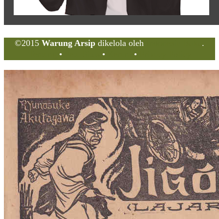
©2015
Warung Arsip
dikelola oleh
Indonesia Buku
.
Tentang
•
Peta Situs
•
Kerani
•
Privacy Policy