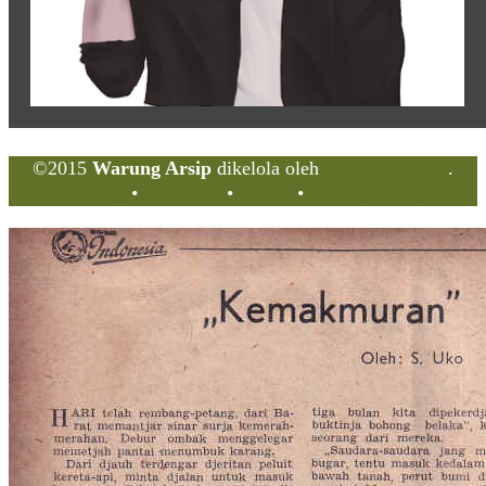
©2015
Warung Arsip
dikelola oleh
Indonesia Buku
.
Tentang
•
Peta Situs
•
Kerani
•
Privacy Policy