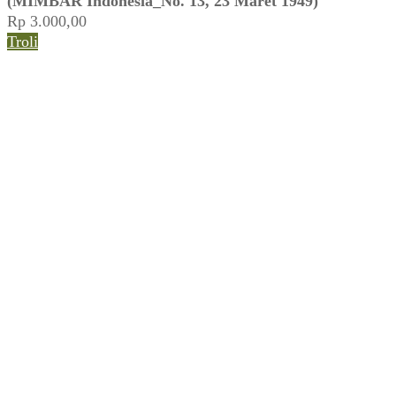
(MIMBAR Indonesia_No. 13, 23 Maret 1949)
Rp
3.000,00
Troli