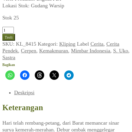
Lokasi Stok: Gudang Warsip
Stok 25
Kuantitas
Cerpen
Troli
S.
SKU:
KL_8415
Kategori:
Kliping
Label
Cerita
,
Cerita
Uko
Pendek
,
Cerpen
,
Kemakmuran
,
Mimbar Indonesia
,
S. Uko
,
~
Sastra
Kemakmuran
Bagikan
(MIMBAR
Indonesia_No.
13,
23
Deskripsi
Maret
1949)
Keterangan
Hari telah rembang-petang, dari Barat memancar sinar
surya kemerah-merahan. Debur ombak menggelegar