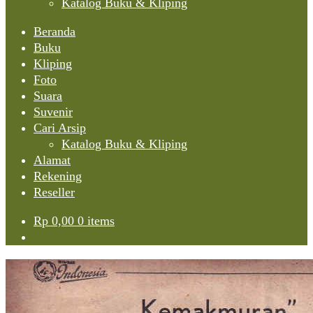
Katalog Buku & Kliping
Beranda
Buku
Kliping
Foto
Suara
Suvenir
Cari Arsip
Katalog Buku & Kliping
Alamat
Rekening
Reseller
Rp
0,00
0 items