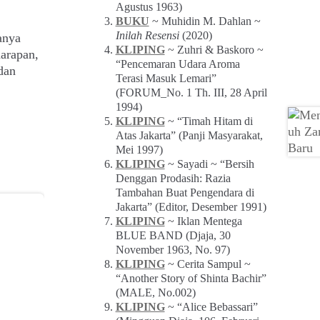
Agustus 1963)
BUKU
~ Muhidin M. Dahlan ~
Inilah Resensi
(2020)
anya
KLIPING
~ Zuhri & Baskoro ~
harapan,
“Pencemaran Udara Aroma
dan
Terasi Masuk Lemari”
(FORUM_No. 1 Th. III, 28 April
1994)
KLIPING
~ “Timah Hitam di
Atas Jakarta” (Panji Masyarakat,
Mei 1997)
KLIPING
~ Sayadi ~ “Bersih
Denggan Prodasih: Razia
Tambahan Buat Pengendara di
Jakarta” (Editor, Desember 1991)
KLIPING
~ Iklan Mentega
BLUE BAND (Djaja, 30
November 1963, No. 97)
KLIPING
~ Cerita Sampul ~
“Another Story of Shinta Bachir”
(MALE, No.002)
KLIPING
~ “Alice Bebassari”