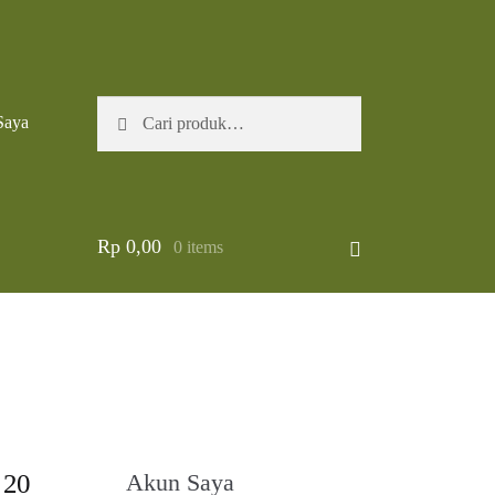
Pencarian
Cari
Saya
untuk:
Rp
0,00
0 items
 20
Akun Saya