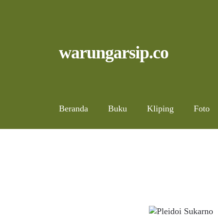
Skip
to
content
Skip
Skip
warungarsip.co
to
to
navigation
content
Beranda
Buku
Kliping
Foto