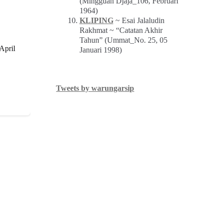
(Mingguan Djaja_106, Februari
1964)
KLIPING
~ Esai Jalaludin
Rakhmat ~ “Catatan Akhir
Tahun” (Ummat_No. 25, 05
April
Januari 1998)
Tweets by warungarsip