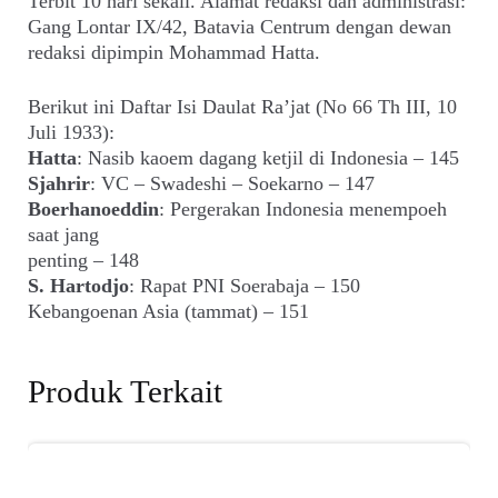
Terbit 10 hari sekali. Alamat redaksi dan administrasi:
Gang Lontar IX/42, Batavia Centrum dengan dewan
redaksi dipimpin Mohammad Hatta.
Berikut ini Daftar Isi Daulat Ra’jat (No 66 Th III, 10
Juli 1933):
Hatta
: Nasib kaoem dagang ketjil di Indonesia – 145
Sjahrir
: VC – Swadeshi – Soekarno – 147
Boerhanoeddin
: Pergerakan Indonesia menempoeh
saat jang
penting – 148
S. Hartodjo
: Rapat PNI Soerabaja – 150
Kebangoenan Asia (tammat) – 151
Produk Terkait