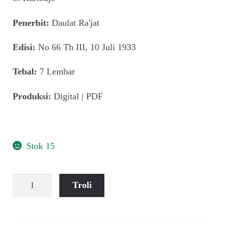
child
menu
Penerbit:
Daulat Ra'jat
Alamat
Edisi:
No 66 Th III, 10 Juli 1933
Rekening
Tebal:
7 Lembar
Reseller
Produksi:
Digital | PDF
Stok 15
Kuantitas
Troli
Daulat
Ra'jat
(No
66