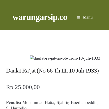
Skip
to
content
Skip
Skip
warungarsip.co
Menu
to
to
navigation
content
Beranda
Buku
Kliping
Foto
Daulat Ra’jat (No 66 Th III, 10 Juli 1933)
Suara
Rp
25.000,00
Suvenir
Penulis:
Mohammad Hatta, Sjahrir, Boerhanoeddin,
Expand
S. Hartodjo
Cari Arsip