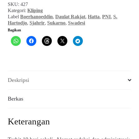
SKU:
427
Th
Kategori:
Kliping
III,
Label
Boerhanoeddin
,
Daulat Rakjat
,
Hatta
,
PNI
,
S.
10
Hartodjo
,
Sjahrir
,
Sukarno
,
Swadesi
Juli
Bagikan
1933)
Deskripsi
Berkas
Keterangan