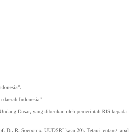
ndonesia”.
uh daerah Indonesia”
g-Undang Dasar, yang diberikan oleh pemerintah RIS kepada
of. Dr. R. Soepomo, UUDSRI kaca 20). Tetapi tentang tapal