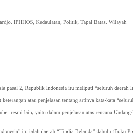
ardjo
,
IPHHOS
,
Kedaulatan
,
Politik
,
Tapal Batas
,
Wilayah
pasal 2, Republik Indonesia itu meliputi “seluruh daerah I
t keterangan atau penjelasan tentang artinya kata-kata “selur
mber resmi lain, yaitu dalam penjelasan atas rencana Undan
donesia” itu ialah daerah “Hindia Belanda” dahulu (Buku Pr