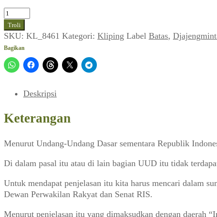
Kuantitas
Djajengmintardjo
Troli
~
SKU:
KL_8461
Kategori:
Kliping
Label
Batas
,
Djajengmint
Tapal
Bagikan
Batas
Negara
(IPPHOS_No.
12,
Deskripsi
15
Januari
Keterangan
1952)
Menurut Undang-Undang Dasar sementara Republik Indonesia 
Di dalam pasal itu atau di lain bagian UUD itu tidak terdapa
Untuk mendapat penjelasan itu kita harus mencari dalam su
Dewan Perwakilan Rakyat dan Senat RIS.
Menurut penjelasan itu yang dimaksudkan dengan daerah “In