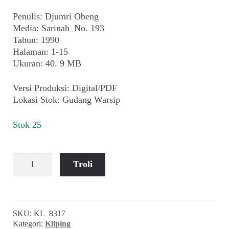
Penulis: Djumri Obeng
Media: Sarinah_No. 193
Tahun: 1990
Halaman: 1-15
Ukuran: 40. 9 MB
Versi Produksi: Digital/PDF
Lokasi Stok: Gudang Warsip
Stok 25
Kuantitas
Troli
Djumri
Obeng
~
Langit
SKU:
KL_8317
Masih
Kategori:
Kliping
Berbintang