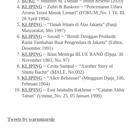
BUKU
~ Muhidin M. Dahlan ~
Inilah Resensi
(2020)
KLIPING
~ Zuhri & Baskoro ~ “Pencemaran Udara
Aroma Terasi Masuk Lemari” (FORUM_No. 1 Th. III,
28 April 1994)
KLIPING
~ “Timah Hitam di Atas Jakarta” (Panji
Masyarakat, Mei 1997)
KLIPING
~ Sayadi ~ “Bersih Denggan Prodasih:
Razia Tambahan Buat Pengendara di Jakarta” (Editor,
Desember 1991)
KLIPING
~ Iklan Mentega BLUE BAND (Djaja, 30
November 1963, No. 97)
KLIPING
~ Cerita Sampul ~ “Another Story of
Shinta Bachir” (MALE, No.002)
KLIPING
~ “Alice Bebassari” (Mingguan Djaja_106,
Februari 1964)
KLIPING
~ Esai Jalaludin Rakhmat ~ “Catatan Akhir
Tahun” (Ummat_No. 25, 05 Januari 1998)
Tweets by warungarsip