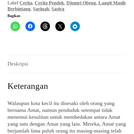
Label
Cerita
,
Cerita Pendek
,
Djumri Obeng
,
Langit Masih
(Sarinah_No.
Berbintang
,
Sarinah
,
Sastra
193,
Bagikan
12
Februari
1990)
Deskripsi
Keterangan
Walaupun kota kecil itu disesaki oleh orang yang
bernama Amat, namun penduduk setempat tidak
menemui kesulitan untuk membedakan antara Amat
yang satu dengan Amat yang lain. Mereka, Amat yang
berjumlah lima puluh orang itu masing-masing telah