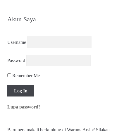
Terlaris Pekan Ini
BUKU
~ Muhidin M. Dahlan –
Inilah Esai
(2016)
KLIPING
~ “Ganefo: Pembangunan Gedung Baru
dan Fasilitas Tambahan di GBK” (Mingguan Djaja
No. 83, Agustus 1963)
BUKU
~ Muhidin M. Dahlan ~
Inilah Resensi
(2020)
KLIPING
~ Zuhri & Baskoro ~ “Pencemaran Udara
Aroma Terasi Masuk Lemari” (FORUM_No. 1 Th. III,
28 April 1994)
KLIPING
~ “Timah Hitam di Atas Jakarta” (Panji
Masyarakat, Mei 1997)
KLIPING
~ Sayadi ~ “Bersih Denggan Prodasih: