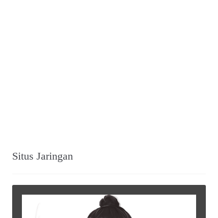
©2015
Warung Arsip
dikelola oleh
Indonesia Buku
.
Tentang
•
Peta Situs
•
Kerani
•
Privacy Policy