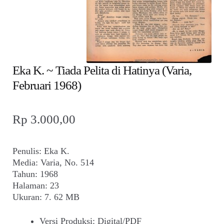
child
menu
Alamat
Rekening
Eka K. ~ Tiada Pelita di Hatinya (Varia,
Reseller
Februari 1968)
Rp
3.000,00
Penulis: Eka K.
Media: Varia, No. 514
Tahun: 1968
Halaman: 23
Ukuran: 7. 62 MB
Versi Produksi
:
Digital/PDF