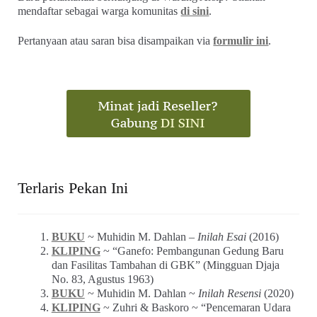
Razia Tambahan Buat Pengendara di Jakarta” (Editor,
Desember 1991)
KLIPING
~ Iklan Mentega BLUE BAND (Djaja, 30
November 1963, No. 97)
KLIPING
~ Cerita Sampul ~ “Another Story of
Shinta Bachir” (MALE, No.002)
KLIPING
~ “Alice Bebassari” (Mingguan Djaja_106,
Februari 1964)
KLIPING
~ Esai Jalaludin Rakhmat ~ “Catatan Akhir
Tahun” (Ummat_No. 25, 05 Januari 1998)
Tweets by warungarsip