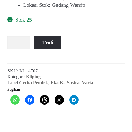
Lokasi Stok
:
Gudang Warsip
Stok 25
Kuantitas
Troli
Eka
K.
~
Tiada
SKU:
KL_4707
Pelita
Kategori:
Kliping
di
Label
Cerita Pendek
,
Eka K.
,
Sastra
,
Varia
Hatinya
Bagikan
(Varia,
Februari
1968)