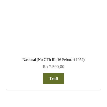
Username
Password
Remember Me
Lupa password?
Baru pertamakali berkunjung di Warung Arsip? Silakan
mendaftar sebagai warga komunitas
di sini
.
Pertanyaan atau saran bisa disampaikan via
formulir ini
.