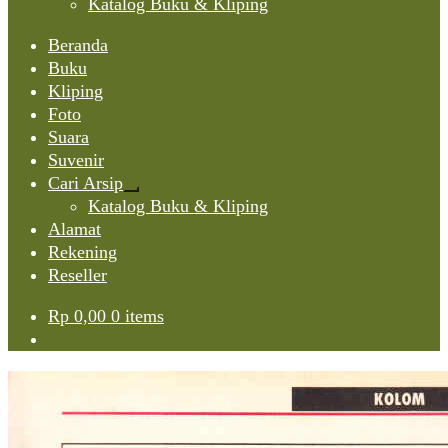
Katalog Buku & Kliping
Beranda
Buku
Kliping
Foto
Suara
Suvenir
Cari Arsip
Expand
Katalog Buku & Kliping
child
Alamat
menu
Rekening
Reseller
Rp
0,00
0 items