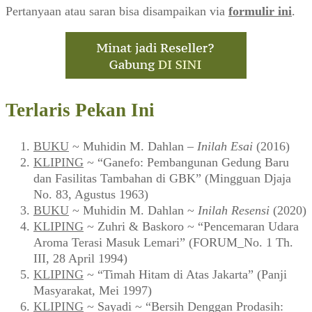
Pertanyaan atau saran bisa disampaikan via
formulir ini
.
Terlaris Pekan Ini
BUKU
~ Muhidin M. Dahlan –
Inilah Esai
(2016)
KLIPING
~ “Ganefo: Pembangunan Gedung Baru
dan Fasilitas Tambahan di GBK” (Mingguan Djaja
No. 83, Agustus 1963)
BUKU
~ Muhidin M. Dahlan ~
Inilah Resensi
(2020)
KLIPING
~ Zuhri & Baskoro ~ “Pencemaran Udara
Aroma Terasi Masuk Lemari” (FORUM_No. 1 Th.
III, 28 April 1994)
KLIPING
~ “Timah Hitam di Atas Jakarta” (Panji
Masyarakat, Mei 1997)
KLIPING
~ Sayadi ~ “Bersih Denggan Prodasih: