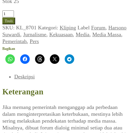
Stok 25
Kuantitas
Esai
Troli
Harsono
SKU:
KL_8701
Kategori:
Kliping
Label
Forum
,
Harsono
Suwardi
Suwardi
,
Jurnalisme
,
Kekuasaan
,
Media
,
Media Massa
,
~
Pemerintah
,
Pers
Media
Bagikan
Massa
dan
Kekuasaan
(FORUM_No.
Deskripsi
6,
07
Keterangan
Juli
1994)
Jika memang pemerintah menganggap ada perbedaan
dalam menginterpretasikan keterbukaan, mestinya lebih
sering melakukan pendekatan terhadap media massa.
Misalnya, dibuat forum dialoig minimal setiap dua atau