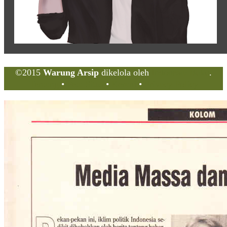
©2015
Warung Arsip
dikelola oleh
Indonesia Buku
.
Tentang
•
Peta Situs
•
Kerani
•
Privacy Policy