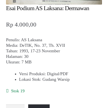
child
Esai Podium AS Laksana: Dermawan
menu
Alamat
Rp
4.000,00
Rekening
Reseller
Penulis: AS Laksana
Media: DeTIK, No. 37, Th. XVII
Tahun: 1993, 17-23 November
Halaman: 30
Ukuran: 7 MB
Versi Produksi
:
Digital/PDF
Lokasi Stok
:
Gudang Warsip
Stok 19
Kuantitas