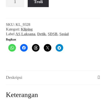
Troli
Esai
Podium
AS
Laksana:
SKU:
KL_9328
Dermawan
Kategori:
Kliping
Label
AS Laksana
,
Detik
,
SDSB
,
Sosial
Bagikan
Deskripsi
Keterangan