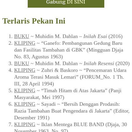
Terlaris Pekan Ini
BUKU
~ Muhidin M. Dahlan –
Inilah Esai
(2016)
KLIPING
~ “Ganefo: Pembangunan Gedung Baru
dan Fasilitas Tambahan di GBK” (Mingguan Djaja
No. 83, Agustus 1963)
BUKU
~ Muhidin M. Dahlan ~
Inilah Resensi
(2020)
KLIPING
~ Zuhri & Baskoro ~ “Pencemaran Udara
Aroma Terasi Masuk Lemari” (FORUM_No. 1 Th.
III, 28 April 1994)
KLIPING
~ “Timah Hitam di Atas Jakarta” (Panji
Masyarakat, Mei 1997)
KLIPING
~ Sayadi ~ “Bersih Denggan Prodasih:
Razia Tambahan Buat Pengendara di Jakarta” (Editor,
Desember 1991)
KLIPING
~ Iklan Mentega BLUE BAND (Djaja, 30
November 1963, No. 97)