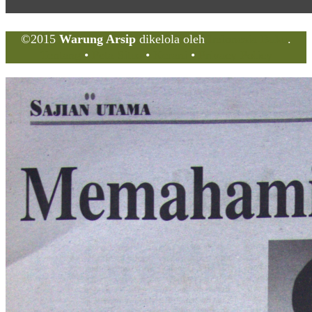
©2015
Warung Arsip
dikelola oleh
Indonesia Buku
.
Tentang
•
Peta Situs
•
Kerani
•
Privacy Policy