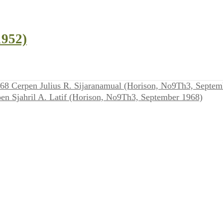
1952)
Cerpen Julius R. Sijaranamual (Horison, No9Th3, Septem
en Sjahril A. Latif (Horison, No9Th3, September 1968)