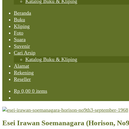
Katalog Buku & Kliping
Beranda
Buku
Kliping
Foto
Suara
Suvenir
Cari Arsip
Katalog Buku & Kliping
Alamat
Rekening
Reseller
Rp
0,00
0 items
Esei Irawan Soemanagara (Horison, No