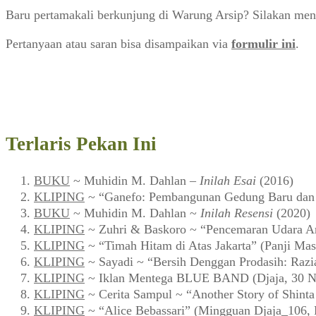
Baru pertamakali berkunjung di Warung Arsip? Silakan men
Pertanyaan atau saran bisa disampaikan via
formulir ini
.
Terlaris Pekan Ini
BUKU
~ Muhidin M. Dahlan –
Inilah Esai
(2016)
KLIPING
~ “Ganefo: Pembangunan Gedung Baru dan F
BUKU
~ Muhidin M. Dahlan ~
Inilah Resensi
(2020)
KLIPING
~ Zuhri & Baskoro ~ “Pencemaran Udara Ar
KLIPING
~ “Timah Hitam di Atas Jakarta” (Panji Mas
KLIPING
~ Sayadi ~ “Bersih Denggan Prodasih: Razi
KLIPING
~ Iklan Mentega BLUE BAND (Djaja, 30 N
KLIPING
~ Cerita Sampul ~ “Another Story of Shint
KLIPING
~ “Alice Bebassari” (Mingguan Djaja_106, 