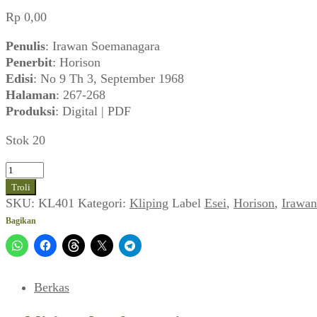
Rp
0,00
Penulis
: Irawan Soemanagara
Penerbit
: Horison
Edisi
: No 9 Th 3, September 1968
Halaman
: 267-268
Produksi
: Digital | PDF
Stok 20
Kuantitas
Esei
Troli
Irawan
SKU:
KL401
Kategori:
Kliping
Label
Esei
,
Horison
,
Irawa
Soemanagara
Bagikan
(Horison,
No9Th3,
September
1968)
Berkas