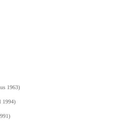
us 1963)
l 1994)
1991)