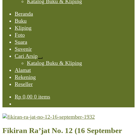
Katalog Buku & Kliping
Beranda
Buku
Kliping
Foto
Suara
Suvenir
Cari Arsip
Expand
Katalog Buku & Kliping
child
Alamat
menu
Rekening
Reseller
Rp
0,00
0 items
Fikiran Ra’jat No. 12 (16 September