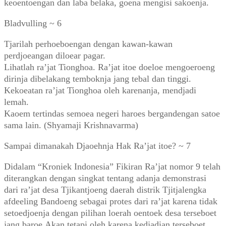
keoentoengan dan laba belaka, goena mengisi sakoenja.
Bladvulling ~ 6
Tjarilah perhoeboengan dengan kawan-kawan
perdjoeangan diloear pagar.
Lihatlah ra’jat Tionghoa. Ra’jat itoe doeloe mengoeroeng
dirinja dibelakang temboknja jang tebal dan tinggi.
Kekoeatan ra’jat Tionghoa oleh karenanja, mendjadi
lemah.
Kaoem tertindas semoea negeri haroes bergandengan satoe
sama lain. (Shyamaji Krishnavarma)
Sampai dimanakah Djaoehnja Hak Ra’jat itoe? ~ 7
Didalam “Kroniek Indonesia” Fikiran Ra’jat nomor 9 telah
diterangkan dengan singkat tentang adanja demonstrasi
dari ra’jat desa Tjikantjoeng daerah distrik Tjitjalengka
afdeeling Bandoeng sebagai protes dari ra’jat karena tidak
setoedjoenja dengan pilihan loerah oentoek desa terseboet
jang baroe.Akan tetapi oleh karena kedjadian terseboet