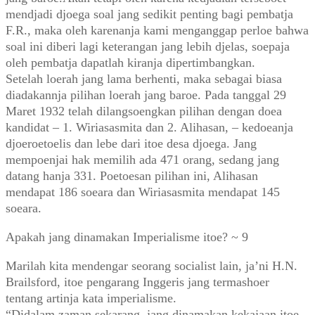
mendjadi djoega soal jang sedikit penting bagi pembatja
F.R., maka oleh karenanja kami menganggap perloe bahwa
soal ini diberi lagi keterangan jang lebih djelas, soepaja
oleh pembatja dapatlah kiranja dipertimbangkan.
Setelah loerah jang lama berhenti, maka sebagai biasa
diadakannja pilihan loerah jang baroe. Pada tanggal 29
Maret 1932 telah dilangsoengkan pilihan dengan doea
kandidat – 1. Wiriasasmita dan 2. Alihasan, – kedoeanja
djoeroetoelis dan lebe dari itoe desa djoega. Jang
mempoenjai hak memilih ada 471 orang, sedang jang
datang hanja 331. Poetoesan pilihan ini, Alihasan
mendapat 186 soeara dan Wiriasasmita mendapat 145
soeara.
Apakah jang dinamakan Imperialisme itoe? ~ 9
Marilah kita mendengar seorang socialist lain, ja’ni H.N.
Brailsford, itoe pengarang Inggeris jang termashoer
tentang artinja kata imperialisme.
“Didalam zaman sekarang, jang dinamakan kekajaan itoe