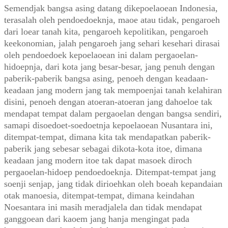
Semendjak bangsa asing datang dikepoelaoean Indonesia,
terasalah oleh pendoedoeknja, maoe atau tidak, pengaroeh
dari loear tanah kita, pengaroeh kepolitikan, pengaroeh
keekonomian, jalah pengaroeh jang sehari kesehari dirasai
oleh pendoedoek kepoelaoean ini dalam pergaoelan-
hidoepnja, dari kota jang besar-besar, jang penuh dengan
paberik-paberik bangsa asing, penoeh dengan keadaan-
keadaan jang modern jang tak mempoenjai tanah kelahiran
disini, penoeh dengan atoeran-atoeran jang dahoeloe tak
mendapat tempat dalam pergaoelan dengan bangsa sendiri,
samapi disoedoet-soedoetnja kepoelaoean Nusantara ini,
ditempat-tempat, dimana kita tak mendapatkan paberik-
paberik jang sebesar sebagai dikota-kota itoe, dimana
keadaan jang modern itoe tak dapat masoek diroch
pergaoelan-hidoep pendoedoeknja. Ditempat-tempat jang
soenji senjap, jang tidak dirioehkan oleh boeah kepandaian
otak manoesia, ditempat-tempat, dimana keindahan
Noesantara ini masih meradjalela dan tidak mendapat
ganggoean dari kaoem jang hanja mengingat pada