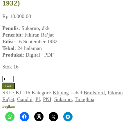
1932)
Rp
10.000,00
Penulis
: Sukarno, dkk
Penerbit
: Fikiran Ra’jat
Edisi
: 16 September 1932
Tebal
: 24 halaman
Produksi
: Digital | PDF
Stok 16
Kuantitas
Fikiran
Troli
Ra'jat
SKU:
KL116
Kategori:
Kliping
Label
Brailsford
,
Fikiran
No.
Ra'jat
,
Gandhi
,
PI
,
PNI
,
Sukarno
,
Tionghoa
12
Bagikan
(16
September
1932)