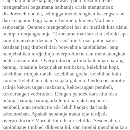
Tiap-tiap manoesia jang dewasa pada masa ini telah
mengetahoei bagaimana haibatnja crisis mengamoek
diseloeroeh doenia, sehingga mendatangkan kesengsaraan
dan kelaparan bagi kaoem-boeroeh, kaoem Marhaen
semoeanja. Oentoek mengetahoei hal ini marilah kita disini
memperbintjangkannja. Teroetama marilah kita selidiki apa
jang dinamakan dengan “crisis” ini. Crisis jaitoe satoe
keadaan jang timboel dari boewahnja kapitalisme, jang
menjebabkan terdjadinja overproductie dan mendatangkan
onderconsumptie. Overproductie artinja kelebihan barang-
barang, misalnja kebanjakan tembakao, kelebihan kopi,
kelebihan minjak tanah, kelebihan goela, kelebihan kain
katoen, kelebihan dalam segala-galanja. Onderconsumptie
artinja kekoerangan makanan, kekoerangan pembeli,
kekoerangan verbruiker. Dengan pendek kata kita bisa
bilang, barang-barang ada lebih banjak daripada si
pembeli, atau productie ada lebih banjak daripada
keboetoehan. Apakah sebabnja maka kita terdjadi
overproductie? Marilah kita disini selidiki. Sesoedahnja
kapitalisme timboel didoenia ini, dan moelai mendjalankan