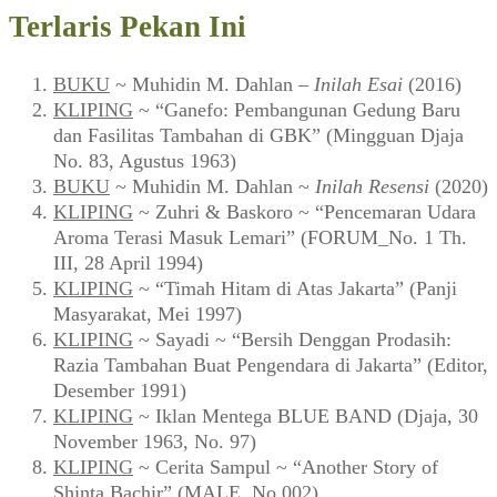
Terlaris Pekan Ini
BUKU
~ Muhidin M. Dahlan –
Inilah Esai
(2016)
KLIPING
~ “Ganefo: Pembangunan Gedung Baru
dan Fasilitas Tambahan di GBK” (Mingguan Djaja
No. 83, Agustus 1963)
BUKU
~ Muhidin M. Dahlan ~
Inilah Resensi
(2020)
KLIPING
~ Zuhri & Baskoro ~ “Pencemaran Udara
Aroma Terasi Masuk Lemari” (FORUM_No. 1 Th.
III, 28 April 1994)
KLIPING
~ “Timah Hitam di Atas Jakarta” (Panji
Masyarakat, Mei 1997)
KLIPING
~ Sayadi ~ “Bersih Denggan Prodasih:
Razia Tambahan Buat Pengendara di Jakarta” (Editor,
Desember 1991)
KLIPING
~ Iklan Mentega BLUE BAND (Djaja, 30
November 1963, No. 97)
KLIPING
~ Cerita Sampul ~ “Another Story of
Shinta Bachir” (MALE, No.002)