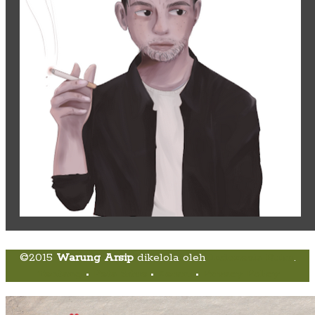
©2015
Warung Arsip
dikelola oleh
Indonesia Buku
.
Tentang
•
Peta Situs
•
Kerani
•
Privacy Policy