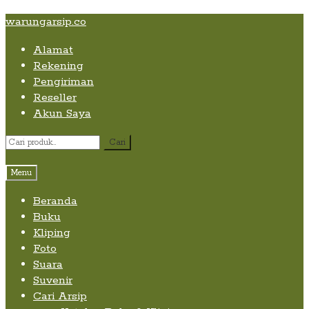
Skip
Skip
Skip
warungarsip.co
to
to
to
Alamat
content
navigation
content
Rekening
Pengiriman
Reseller
Akun Saya
Pencarian
Cari
untuk:
Menu
Beranda
Buku
Kliping
Foto
Suara
Suvenir
Cari Arsip