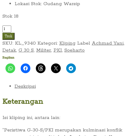
Lokasi Stok
:
Gudang Warsip
Stok 18
Kuantitas
G
Troli
30
SKU:
KL_9340
Kategori:
Kliping
Label
Achmad Yani
,
S:
Detak
,
G 30 S
,
Militer
,
PKI
,
Soeharto
Konflik
Bagikan
Internal
Soeharto
dan
Angkatan
Deskripsi
Darat
Keterangan
Isi kliping ini, antara lain:
“Peristiwa G-30-S/PKI merupakan kulminasi konflik