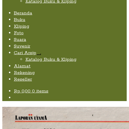
Katalog Buku & Kliping
Beranda
Buku
Kliping
Foto
Suara
Suvenir
Cari Arsip
Expand
Katalog Buku & Kliping
child
Alamat
menu
Rekening
Reseller
Rp
0,00
0 items