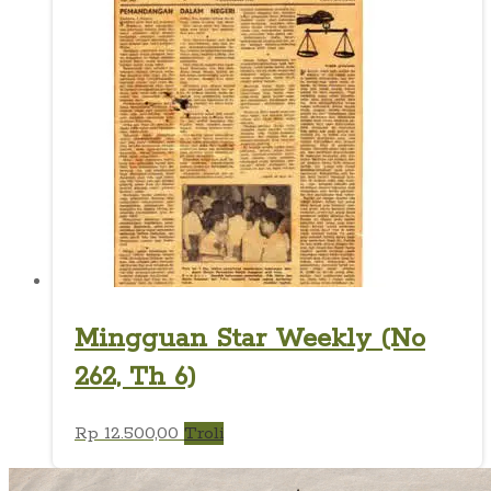
Mingguan Star Weekly (No
262, Th 6)
Rp
12.500,00
Troli