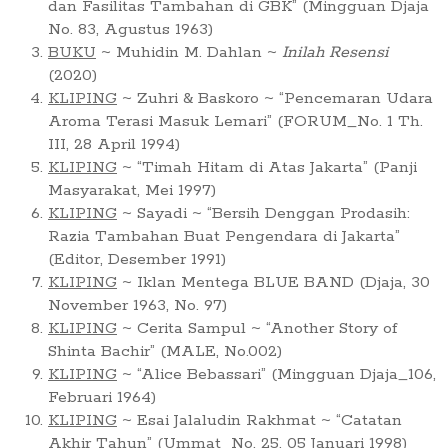
dan Fasilitas Tambahan di GBK” (Mingguan Djaja
No. 83, Agustus 1963)
BUKU
~ Muhidin M. Dahlan ~
Inilah Resensi
(2020)
KLIPING
~ Zuhri & Baskoro ~ “Pencemaran Udara
Aroma Terasi Masuk Lemari” (FORUM_No. 1 Th.
III, 28 April 1994)
KLIPING
~ “Timah Hitam di Atas Jakarta” (Panji
Masyarakat, Mei 1997)
KLIPING
~ Sayadi ~ “Bersih Denggan Prodasih:
Razia Tambahan Buat Pengendara di Jakarta”
(Editor, Desember 1991)
KLIPING
~ Iklan Mentega BLUE BAND (Djaja, 30
November 1963, No. 97)
KLIPING
~ Cerita Sampul ~ “Another Story of
Shinta Bachir” (MALE, No.002)
KLIPING
~ “Alice Bebassari” (Mingguan Djaja_106,
Februari 1964)
KLIPING
~ Esai Jalaludin Rakhmat ~ “Catatan
Akhir Tahun” (Ummat_No. 25, 05 Januari 1998)