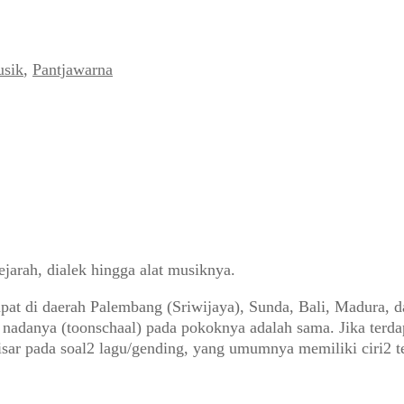
sik
,
Pantjawarna
ejarah, dialek hingga alat musiknya.
pat di daerah Palembang (Sriwijaya), Sunda, Bali, Madura, 
 nadanya (toonschaal) pada pokoknya adalah sama. Jika terda
isar pada soal2 lagu/gending, yang umumnya memiliki ciri2 te