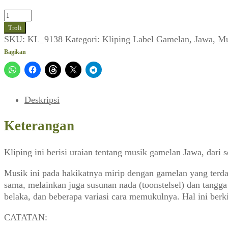
Kuantitas
Gamelan
Troli
Jawa
SKU:
KL_9138
Kategori:
Kliping
Label
Gamelan
,
Jawa
,
Mu
(Pantjawarna,
Bagikan
23
November
1963,
No.
Deskripsi
55)
Keterangan
Kliping ini berisi uraian tentang musik gamelan Jawa, dari s
Musik ini pada hakikatnya mirip dengan gamelan yang terda
sama, melainkan juga susunan nada (toonstelsel) dan tangga
belaka, dan beberapa variasi cara memukulnya. Hal ini berk
CATATAN: