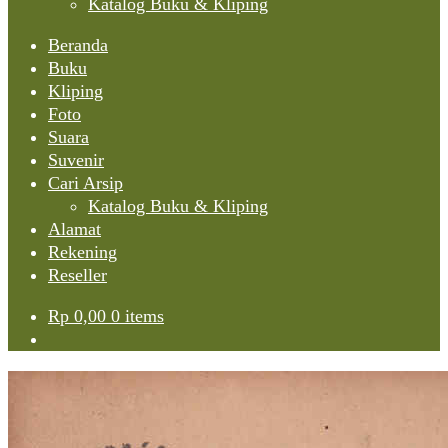
Katalog Buku & Kliping
Beranda
Buku
Kliping
Foto
Suara
Suvenir
Cari Arsip
Katalog Buku & Kliping
Alamat
Rekening
Reseller
Rp
0,00
0 items