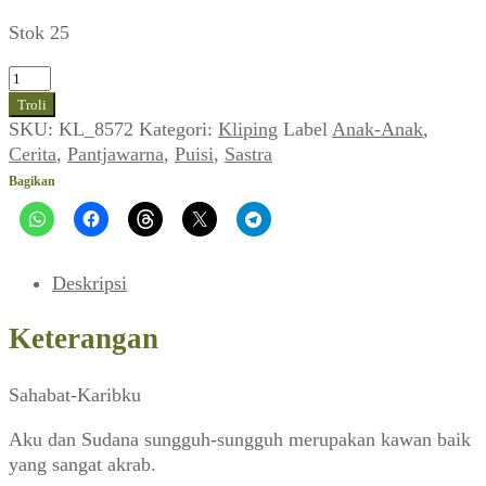
Stok 25
Kuantitas
Halaman
Troli
Taman
SKU:
KL_8572
Kategori:
Kliping
Label
Anak-Anak
,
Kanak-
Cerita
,
Pantjawarna
,
Puisi
,
Sastra
Kanak:
Bagikan
Cerita
dan
Puisi
(PANTJAWARNA_No.
Deskripsi
52,
02
Keterangan
November
1963)
Sahabat-Karibku
Aku dan Sudana sungguh-sungguh merupakan kawan baik
yang sangat akrab.