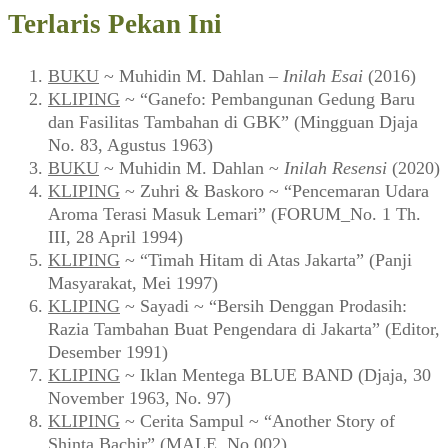
Terlaris Pekan Ini
BUKU
~ Muhidin M. Dahlan –
Inilah Esai
(2016)
KLIPING
~ “Ganefo: Pembangunan Gedung Baru
dan Fasilitas Tambahan di GBK” (Mingguan Djaja
No. 83, Agustus 1963)
BUKU
~ Muhidin M. Dahlan ~
Inilah Resensi
(2020)
KLIPING
~ Zuhri & Baskoro ~ “Pencemaran Udara
Aroma Terasi Masuk Lemari” (FORUM_No. 1 Th.
III, 28 April 1994)
KLIPING
~ “Timah Hitam di Atas Jakarta” (Panji
Masyarakat, Mei 1997)
KLIPING
~ Sayadi ~ “Bersih Denggan Prodasih:
Razia Tambahan Buat Pengendara di Jakarta” (Editor,
Desember 1991)
KLIPING
~ Iklan Mentega BLUE BAND (Djaja, 30
November 1963, No. 97)
KLIPING
~ Cerita Sampul ~ “Another Story of
Shinta Bachir” (MALE, No.002)