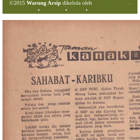
©2015
Warung Arsip
dikelola oleh
Indonesia Buku
.
Tentang
•
Peta Situs
•
Kerani
•
Privacy Policy