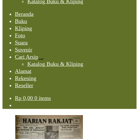
Katalog Buku & Kliping
Beranda
Buku
Kliping
Foto
Suara
Suvenir
Cari Arsip
Expand
Katalog Buku & Kliping
child
Alamat
menu
Rekening
Reseller
Rp
0,00
0 items