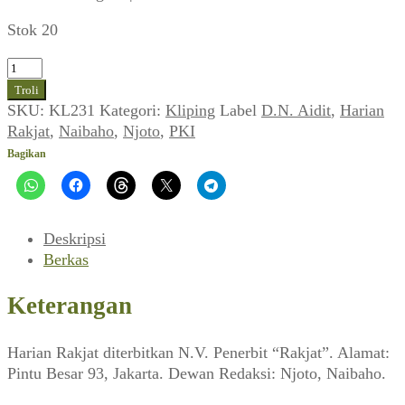
Stok 20
Kuantitas
Harian
Troli
Rakjat
SKU:
KL231
Kategori:
Kliping
Label
D.N. Aidit
,
Harian
(04
Rakjat
,
Naibaho
,
Njoto
,
PKI
Januari
Bagikan
1955)
Deskripsi
Berkas
Keterangan
Harian Rakjat diterbitkan N.V. Penerbit “Rakjat”. Alamat:
Pintu Besar 93, Jakarta. Dewan Redaksi: Njoto, Naibaho.