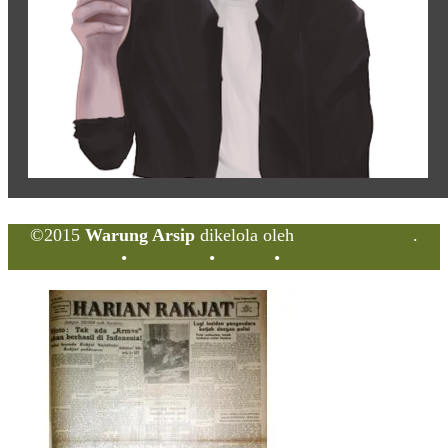
©2015
Warung Arsip
dikelola oleh
Indonesia Buku
.
Tentang
•
Peta Situs
•
Kerani
•
Privacy Policy