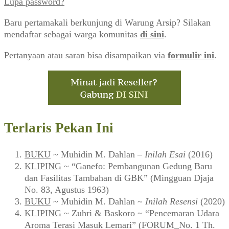
Lupa password?
Baru pertamakali berkunjung di Warung Arsip? Silakan
mendaftar sebagai warga komunitas
di sini
.
Pertanyaan atau saran bisa disampaikan via
formulir ini
.
Terlaris Pekan Ini
BUKU
~ Muhidin M. Dahlan –
Inilah Esai
(2016)
KLIPING
~ “Ganefo: Pembangunan Gedung Baru
dan Fasilitas Tambahan di GBK” (Mingguan Djaja
No. 83, Agustus 1963)
BUKU
~ Muhidin M. Dahlan ~
Inilah Resensi
(2020)
KLIPING
~ Zuhri & Baskoro ~ “Pencemaran Udara
Aroma Terasi Masuk Lemari” (FORUM_No. 1 Th.