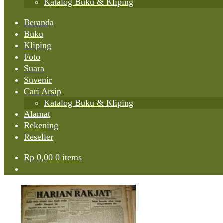
Katalog Buku & Kliping
Beranda
Buku
Kliping
Foto
Suara
Suvenir
Cari Arsip
Katalog Buku & Kliping
Alamat
Rekening
Reseller
Rp
0,00
0 items