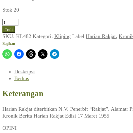
Stok 20
Kuantitas
Harian
Troli
Rakjat
SKU:
KL482
Kategori:
Kliping
Label
Harian Rakjat
,
Kroni
(17
Bagikan
Maret
1955)
Deskripsi
Berkas
Keterangan
Harian Rakjat diterbitkan N.V. Penerbit “Rakjat”. Alamat: 
Kronik Berita Harian Rakjat Edisi 17 Maret 1955
OPINI