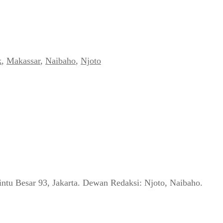
k
,
Makassar
,
Naibaho
,
Njoto
Pintu Besar 93, Jakarta. Dewan Redaksi: Njoto, Naibaho.