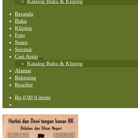
Katalog Buku & Kliping
Beranda
Buku
Kliping
Foto
Suara
Suvenir
Cari Arsip
Expand
Katalog Buku & Kliping
child
Alamat
menu
Rekening
Reseller
Rp
0,00
0 items