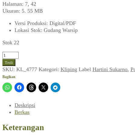
Halaman: 7, 42
Ukuran: 5. 55 MB
Versi Produksi
:
Digital/PDF
Lokasi Stok
:
Gudang Warsip
Stok 22
Kuantitas
Hartini
Troli
dan
SKU:
KL_4777
Kategori:
Kliping
Label
Hartini Sukarno
,
Po
Dewi
Bagikan
Tangan
Kanan
Bung
Karno
Deskripsi
(Selecta,
Berkas
November
1968)
Keterangan