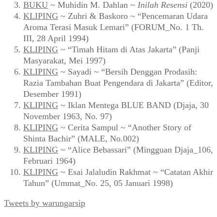
BUKU
~ Muhidin M. Dahlan ~
Inilah Resensi
(2020)
KLIPING
~ Zuhri & Baskoro ~ “Pencemaran Udara
Aroma Terasi Masuk Lemari” (FORUM_No. 1 Th.
III, 28 April 1994)
KLIPING
~ “Timah Hitam di Atas Jakarta” (Panji
Masyarakat, Mei 1997)
KLIPING
~ Sayadi ~ “Bersih Denggan Prodasih:
Razia Tambahan Buat Pengendara di Jakarta” (Editor,
Desember 1991)
KLIPING
~ Iklan Mentega BLUE BAND (Djaja, 30
November 1963, No. 97)
KLIPING
~ Cerita Sampul ~ “Another Story of
Shinta Bachir” (MALE, No.002)
KLIPING
~ “Alice Bebassari” (Mingguan Djaja_106,
Februari 1964)
KLIPING
~ Esai Jalaludin Rakhmat ~ “Catatan Akhir
Tahun” (Ummat_No. 25, 05 Januari 1998)
Tweets by warungarsip