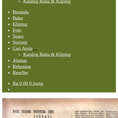
Katalog Buku & Kliping
Beranda
Buku
Kliping
Foto
Suara
Suvenir
Cari Arsip
Expand
Katalog Buku & Kliping
child
Alamat
menu
Rekening
Reseller
Rp
0,00
0 items