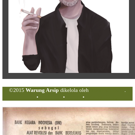
©2015
Warung Arsip
dikelola oleh
Indonesia Buku
.
Tentang
•
Peta Situs
•
Kerani
•
Privacy Policy