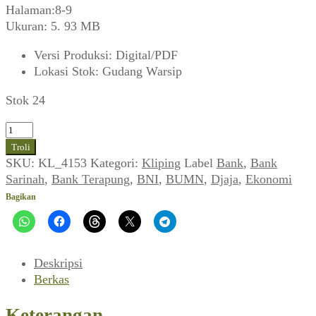
Halaman:8-9
Ukuran: 5. 93 MB
Versi Produksi
:
Digital/PDF
Lokasi Stok
:
Gudang Warsip
Stok 24
Kuantitas
Herman
Troli
Soemarno
SKU:
KL_4153
Kategori:
Kliping
Label
Bank
,
Bank
~
Sarinah
,
Bank Terapung
,
BNI
,
BUMN
,
Djaja
,
Ekonomi
Bank
Bagikan
Negara
Indonesia
(BNI)
Sebagai
Deskripsi
Alat
Berkas
Revolusi
dan
Keterangan