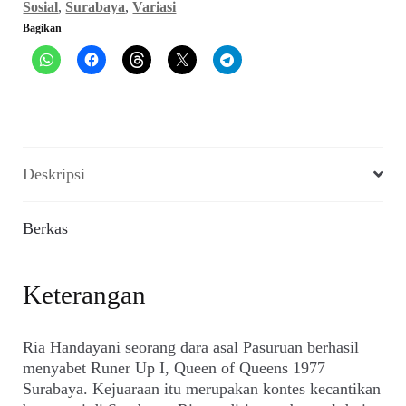
201,
Sosial
,
Surabaya
,
Variasi
Oktober
Bagikan
1977)
Deskripsi
Berkas
Keterangan
Ria Handayani seorang dara asal Pasuruan berhasil
menyabet Runer Up I, Queen of Queens 1977
Surabaya. Kejuaraan itu merupakan kontes kecantikan