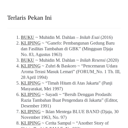
Terlaris Pekan Ini
BUKU
~ Muhidin M. Dahlan –
Inilah Esai
(2016)
KLIPING
~ “Ganefo: Pembangunan Gedung Baru
dan Fasilitas Tambahan di GBK” (Mingguan Djaja
No. 83, Agustus 1963)
BUKU
~ Muhidin M. Dahlan ~
Inilah Resensi
(2020)
KLIPING
~ Zuhri & Baskoro ~ “Pencemaran Udara
Aroma Terasi Masuk Lemari” (FORUM_No. 1 Th. III,
28 April 1994)
KLIPING
~ “Timah Hitam di Atas Jakarta” (Panji
Masyarakat, Mei 1997)
KLIPING
~ Sayadi ~ “Bersih Denggan Prodasih:
Razia Tambahan Buat Pengendara di Jakarta” (Editor,
Desember 1991)
KLIPING
~ Iklan Mentega BLUE BAND (Djaja, 30
November 1963, No. 97)
KLIPING
~ Cerita Sampul ~ “Another Story of