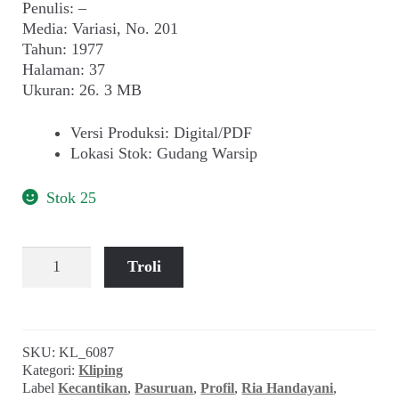
Penulis: –
Media: Variasi, No. 201
Tahun: 1977
Halaman: 37
Ukuran: 26. 3 MB
Versi Produksi
:
Digital/PDF
Lokasi Stok
:
Gudang Warsip
Stok 25
Kuantitas
Troli
Ria
Handayani:
Queen
of
SKU:
KL_6087
Queens
Kategori:
Kliping
(Varasi_No.
Label
Kecantikan
,
Pasuruan
,
Profil
,
Ria Handayani
,