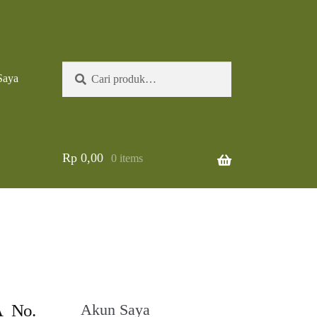
Pencarian
Cari
Saya
untuk:
Rp
0,00
0 items
A_No.
Akun Saya