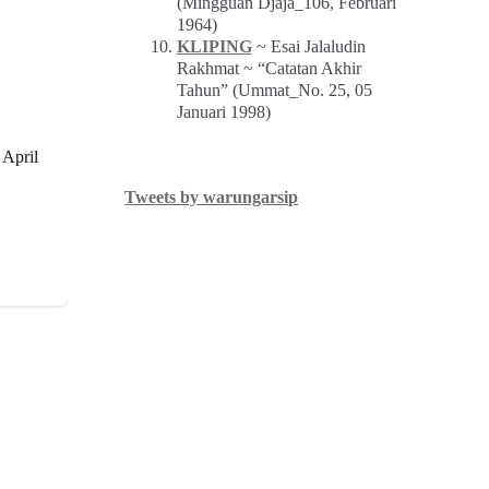
(Mingguan Djaja_106, Februari
1964)
KLIPING
~ Esai Jalaludin
Rakhmat ~ “Catatan Akhir
Tahun” (Ummat_No. 25, 05
Januari 1998)
 April
Tweets by warungarsip