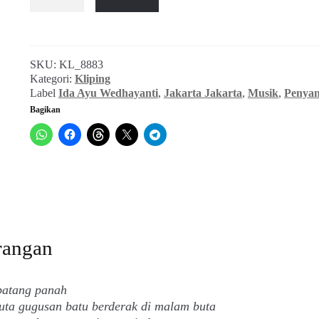
Ida
Ayu
Wedhayanti
(JAKARTA
SKU:
KL_8883
JAKARTA_No.
Kategori:
Kliping
120,
Label
Ida Ayu Wedhayanti
,
Jakarta Jakarta
,
Musik
,
Penyan
23
Bagikan
September
1988)
rangan
 batang panah
uta gugusan batu berderak di malam buta