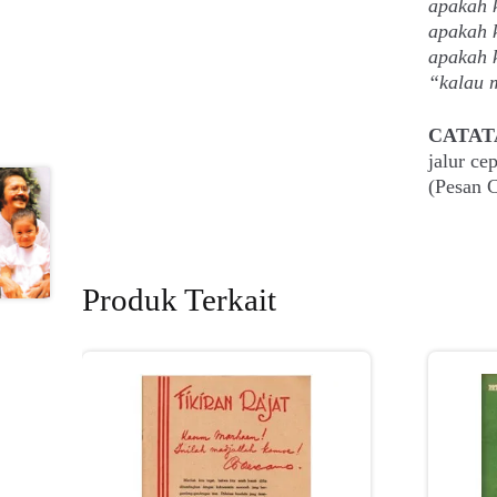
apakah 
apakah k
apakah 
“kalau 
CATAT
jalur c
(Pesan C
Produk Terkait