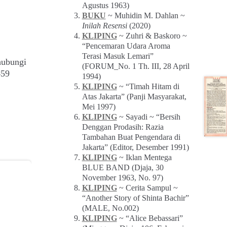
Agustus 1963)
BUKU
~ Muhidin M. Dahlan ~
Inilah Resensi
(2020)
KLIPING
~ Zuhri & Baskoro ~
“Pencemaran Udara Aroma
Terasi Masuk Lemari”
hubungi
(FORUM_No. 1 Th. III, 28 April
459
1994)
KLIPING
~ “Timah Hitam di
Atas Jakarta” (Panji Masyarakat,
Mei 1997)
KLIPING
~ Sayadi ~ “Bersih
Denggan Prodasih: Razia
Tambahan Buat Pengendara di
Jakarta” (Editor, Desember 1991)
KLIPING
~ Iklan Mentega
BLUE BAND (Djaja, 30
November 1963, No. 97)
KLIPING
~ Cerita Sampul ~
“Another Story of Shinta Bachir”
(MALE, No.002)
KLIPING
~ “Alice Bebassari”