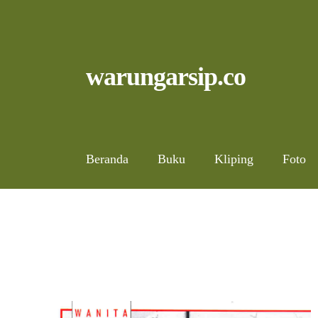
Skip
to
content
Skip
Skip
warungarsip.co
to
to
navigation
content
Beranda
Buku
Kliping
Foto